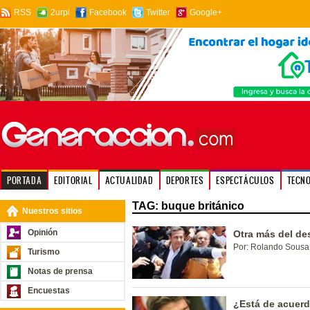
RSS
2urpi
Facebook
Twitter
Google+
PORTADA
EDITORIAL
ACTUALIDAD
DEPORTES
ESPECTÁCULOS
TECN
TAG: buque británico
Nuestros sitios
Opinión
Otra más del de
Por: Rolando Sousa
Turismo
Notas de prensa
Encuestas
¿Está de acuerd