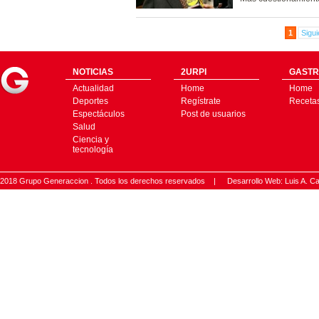
1
Sigui
NOTICIAS
2URPI
GASTR
Actualidad
Home
Home
Deportes
Regístrate
Receta
Espectáculos
Post de usuarios
Salud
Ciencia y
tecnología
2018 Grupo Generaccion . Todos los derechos reservados |
Desarrollo Web: Luis A.