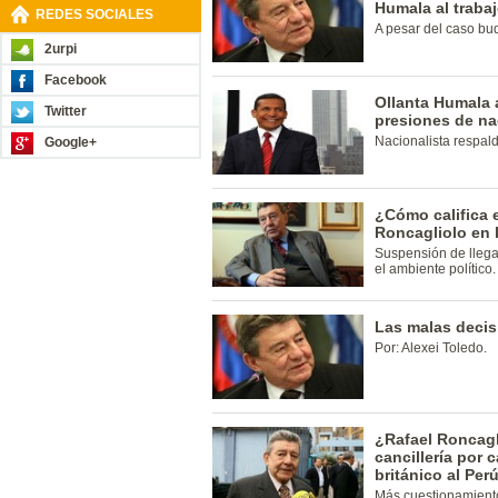
Humala al trabaj
REDES SOCIALES
A pesar del caso buq
2urpi
Facebook
Ollanta Humala 
Twitter
presiones de na
Nacionalista respald
Google+
¿Cómo califica e
Roncagliolo en 
Suspensión de llega
el ambiente político.
Las malas decis
Por: Alexei Toledo.
¿Rafael Roncagl
cancillería por
británico al Per
Más cuestionamiento