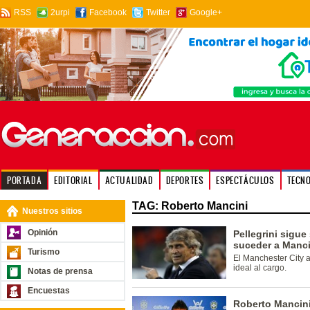
RSS
2urpi
Facebook
Twitter
Google+
PORTADA
EDITORIAL
ACTUALIDAD
DEPORTES
ESPECTÁCULOS
TECN
TAG: Roberto Mancini
Nuestros sitios
Opinión
Pellegrini sigue
suceder a Manci
Turismo
El Manchester City 
ideal al cargo.
Notas de prensa
Encuestas
Roberto Mancini