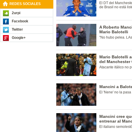
El DT del Mancheste
REDES SOCIALES
de Brasil no está list
2urpi
Facebook
A Roberto Manci
Twitter
Mario Balotelli
"No hubo pelea. LAs 
Google+
Mario Balotelli 
del Manchester 
Atacante itálico no 
Mancini a Balot
El 'Nene' no la pasa
Mancini cree qu
entrenar al Manc
El italiano semolest