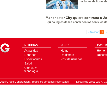
millones de libras de
Manchester City quiere contratar a J
Equipo inglés desea contar con los servicios d
« Anterior
1
NOTICIAS
2URPI
GASTR
Actualidad
Home
Home
Deportes
Regístrate
Receta
Espectáculos
Post de usuarios
Salud
Ciencia y
tecnología
2018 Grupo Generaccion . Todos los derechos reservados |
Desarrollo Web: Luis A.