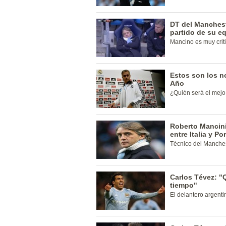
DT del Manchest
partido de su e
Mancino es muy criti
Estos son los n
Año
¿Quién será el mej
Roberto Mancini
entre Italia y Po
Técnico del Manchest
Carlos Tévez: "
tiempo"
El delantero argenti