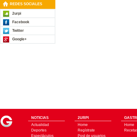
REDES SOCIALES
2urpi
Facebook
Twitter
Google+
NOTICIAS
2URPI
GASTR
Actualidad
Home
Home
Deportes
Regístrate
Receta
Espectáculos
Post de usuarios