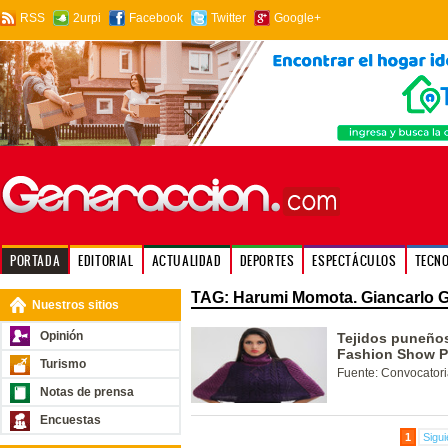
RSS
2urpi
Facebook
Twitter
Google+
PORTADA
EDITORIAL
ACTUALIDAD
DEPORTES
ESPECTÁCULOS
TECN
TAG: Harumi Momota. Giancarlo G
Nuestros sitios
Opinión
Tejidos puneños
Fashion Show P
Turismo
Fuente: Convocatori
Notas de prensa
Encuestas
1
Sigui