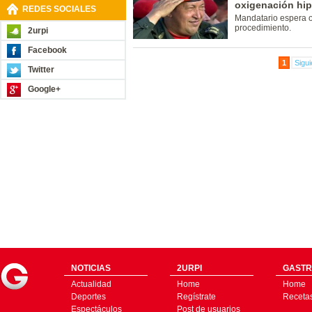
oxigenación hip
REDES SOCIALES
Mandatario espera o
procedimiento.
2urpi
Facebook
1
Sigui
Twitter
Google+
NOTICIAS
2URPI
GASTR
Actualidad
Home
Home
Deportes
Regístrate
Receta
Espectáculos
Post de usuarios