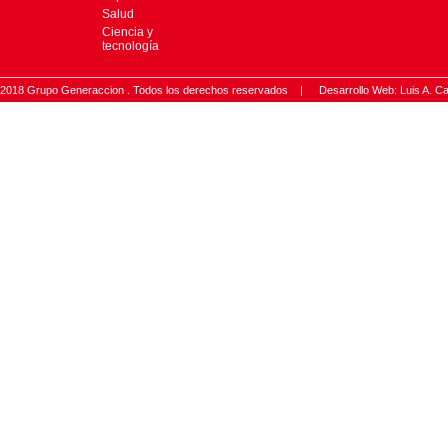
Salud
Ciencia y
tecnología
2018 Grupo Generaccion . Todos los derechos reservados |
Desarrollo Web: Luis A.