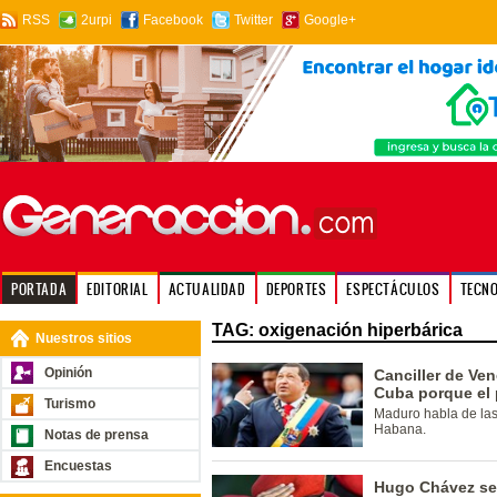
RSS
2urpi
Facebook
Twitter
Google+
PORTADA
EDITORIAL
ACTUALIDAD
DEPORTES
ESPECTÁCULOS
TECN
TAG: oxigenación hiperbárica
Nuestros sitios
Opinión
Canciller de Ve
Cuba porque el 
Turismo
Maduro habla de las
Habana.
Notas de prensa
Encuestas
Hugo Chávez se 