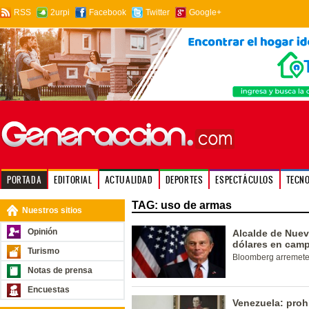
RSS
2urpi
Facebook
Twitter
Google+
PORTADA
EDITORIAL
ACTUALIDAD
DEPORTES
ESPECTÁCULOS
TECN
TAG: uso de armas
Nuestros sitios
Opinión
Alcalde de Nueva
dólares en cam
Turismo
Bloomberg arremete 
Notas de prensa
Encuestas
Venezuela: proh