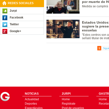
por muerte de 
REDES SOCIALES
Medida se cumplirá 
2urpi
Facebook
Estados Unidos:
Twitter
sugiere la pres
escuelas
Google+
"Estos centros son 
señaló titular de inst
1
Sigui
NOTICIAS
2URPI
GASTR
Actualidad
Home
Home
Deportes
Regístrate
Receta
Espectáculos
Post de usuarios