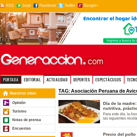
RSS
2urpi
Facebook
Twitter
Google+
PORTADA
EDITORIAL
ACTUALIDAD
DEPORTES
ESPECTÁCULOS
TECN
TAG: Asociación Peruana de Avic
Nuestros sitios
Opinión
Día de la madre
nutritiva, prácti
Turismo
Para este día, la A
las siguientes receta
Notas de prensa
Encuestas
Precio del pollo