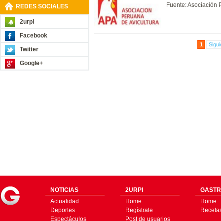
Fuente: Asociación 
REDES SOCIALES
2urpi
Facebook
1
Sigui
Twitter
Google+
NOTICIAS
2URPI
GASTR
Actualidad
Home
Home
Deportes
Regístrate
Receta
Espectáculos
Post de usuarios