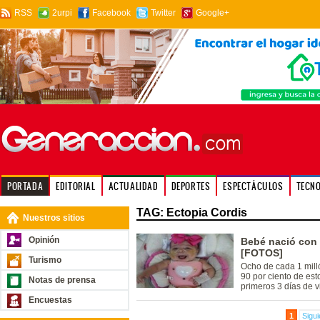
RSS
2urpi
Facebook
Twitter
Google+
PORTADA
EDITORIAL
ACTUALIDAD
DEPORTES
ESPECTÁCULOS
TECN
TAG: Ectopia Cordis
Nuestros sitios
Opinión
Bebé nació con 
[FOTOS]
Turismo
Ocho de cada 1 mill
90 por ciento de es
Notas de prensa
primeros 3 días de v
Encuestas
1
Sigui