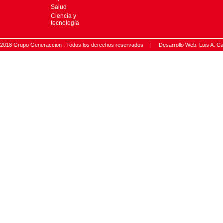
Salud
Ciencia y
tecnología
2018 Grupo Generaccion . Todos los derechos reservados |
Desarrollo Web: Luis A.