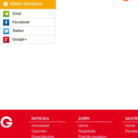
REDES SOCIALES
2urpi
Facebook
Twitter
Google+
NOTICIAS
2URPI
GASTR
Actualidad
Home
Home
Deportes
Regístrate
Receta
Espectáculos
Post de usuarios