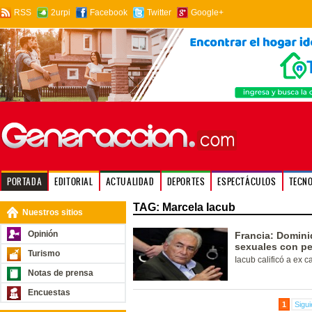
RSS
2urpi
Facebook
Twitter
Google+
PORTADA
EDITORIAL
ACTUALIDAD
DEPORTES
ESPECTÁCULOS
TECN
TAG: Marcela Iacub
Nuestros sitios
Opinión
Francia: Domini
sexuales con pe
Turismo
Iacub calificó a ex 
Notas de prensa
Encuestas
1
Sigui