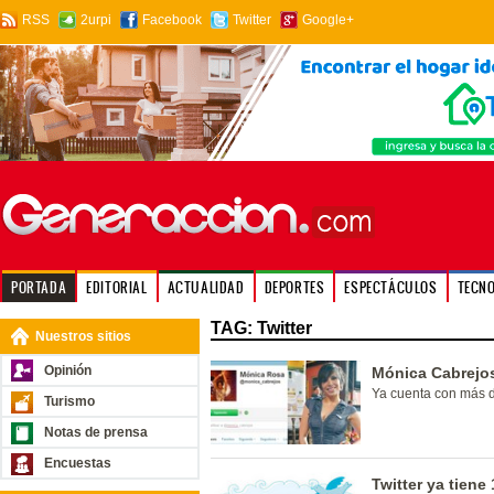
RSS
2urpi
Facebook
Twitter
Google+
PORTADA
EDITORIAL
ACTUALIDAD
DEPORTES
ESPECTÁCULOS
TECN
TAG: Twitter
Nuestros sitios
Opinión
Mónica Cabrejos
Ya cuenta con más d
Turismo
Notas de prensa
Encuestas
Twitter ya tiene