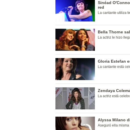
Sinéad O'Connor
red
La cantante utiliza t
Bella Thorne sa
La actriz le hizo lle
Gloria Estefan 
La cantante está ce
Zendaya Colema
La actriz está celeb
Alyssa Milano di
Aseguró ella misma v