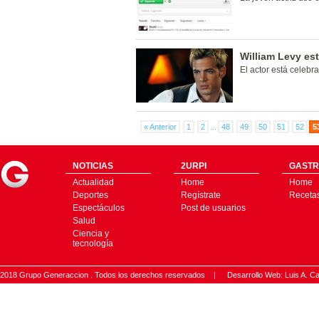
William Levy es
El actor está celebr
« Anterior
1
2
...
48
49
50
51
52
5
NOTICIAS
2URPI
GASTR
Actualidad
Home
Home
Deportes
Regístrate
Receta
Espectáculos
Post de usuarios
Salud
Ciencia y
tecnología
2018 Grupo Generaccion . Todos los derechos reservados |
Desarrollo Web: Luis A.