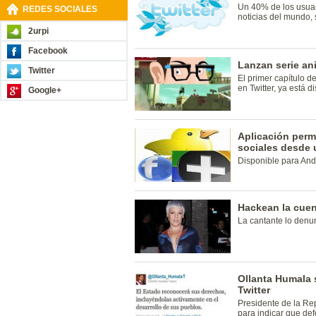
Un 40% de los usuari
REDES SOCIALES
noticias del mundo, 
2urpi
Facebook
Lanzan serie an
Twitter
El primer capítulo d
en Twitter, ya está d
Google+
Aplicación perm
sociales desde 
Disponible para And
Hackean la cue
La cantante lo denun
Ollanta Humala 
Twitter
Presidente de la Rep
para indicar que def