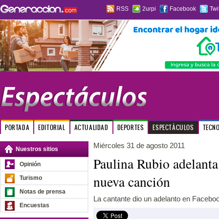
RSS
2urpi
Facebook
Twi
PORTADA
EDITORIAL
ACTUALIDAD
DEPORTES
ESPECTÁCULOS
TECN
Miércoles 31 de agosto 2011
Nuestros sitios
Paulina Rubio adelanta
Opinión
nueva canción
Turismo
Notas de prensa
La cantante dio un adelanto en Facebo
Encuestas