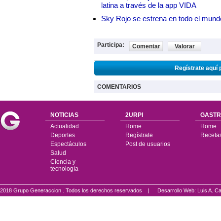
latina a través de la app VIDA
Sky Rojo se estrena en todo el mund
Participa:
Comentar
Valorar
Regístrate aquí 
COMENTARIOS
NOTICIAS
2URPI
GASTR
Actualidad
Home
Home
Deportes
Regístrate
Receta
Espectáculos
Post de usuarios
Salud
Ciencia y
tecnología
2018 Grupo Generaccion . Todos los derechos reservados |
Desarrollo Web: Luis A.