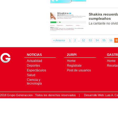
Shakira recuerd
cumpleaños
La cantante no olvi
« Anterior
1
2
...
52
53
54
55
56
5
NOTICIAS
2URPI
GASTR
Actualidad
Home
Home
Deportes
Regístrate
Receta
Espectáculos
Post de usuarios
Salud
Ciencia y
tecnología
2018 Grupo Generaccion . Todos los derechos reservados |
Desarrollo Web: Luis A.