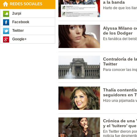
a la banda
REDES SOCIALES
Harto de que los l
2urpi
Facebook
Alyssa Milano c
Twitter
de los Dodger
Es fanática del beisb
Google+
Contraloría de 
Twitter
Para conocer las inq
Thalía contentí
seguidores en T
Hizo una pijamada vi
Crónica de una 
y el 'tuitero' que
En Twitter dieron por
noticia fue desmenti