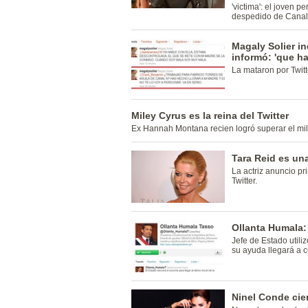
'victima': el joven p
despedido de Canal
Magaly Solier i
informó: 'que h
La mataron por Twitt
Miley Cyrus es la reina del Twitter
Ex Hannah Montana recien logró superar el mil
Tara Reid es un
La actriz anuncio p
Twitter.
Ollanta Humala:
Jefe de Estado utili
su ayuda llegará a c
Ninel Conde cier