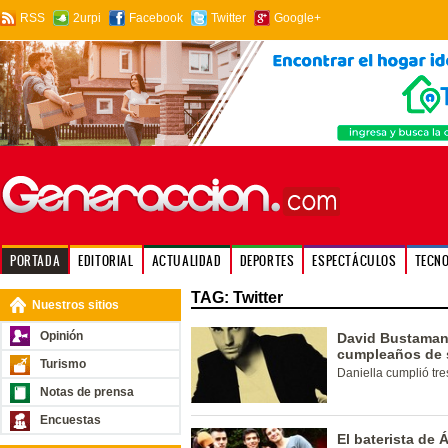
RSS
2urpi
Facebook
Twitter
Google+
PORTADA
EDITORIAL
ACTUALIDAD
DEPORTES
ESPECTÁCULOS
TECN
TAG: Twitter
Nuestros sitios
Opinión
David Bustamant
cumpleaños de s
Turismo
Daniella cumplió tr
Notas de prensa
Encuestas
El baterista de