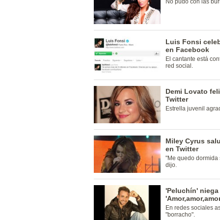
No pudo con las burl
Luis Fonsi cele
en Facebook
El cantante está con
red social.
Demi Lovato feli
Twitter
Estrella juvenil agra
Miley Cyrus salu
en Twitter
"Me quedo dormida s
dijo.
'Peluchín' nieg
'Amor,amor,amor
En redes sociales a
"borracho".