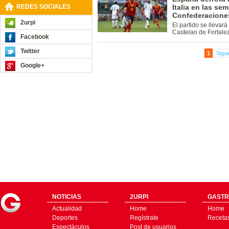
REDES SOCIALES
Italia en las se
Confederacione
2urpi
El partido se llevará
Castelao de Fortale
Facebook
Twitter
1
Sigui
Google+
NOTICIAS
2URPI
GASTR
Actualidad
Home
Home
Deportes
Regístrate
Receta
Espectáculos
Post de usuarios