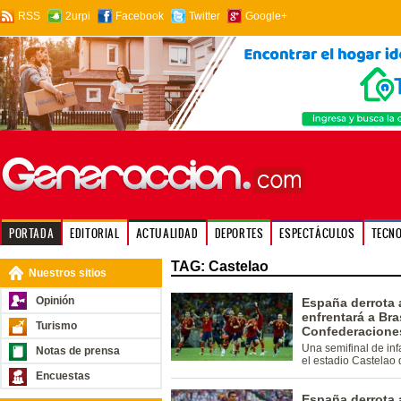
RSS
2urpi
Facebook
Twitter
Google+
PORTADA
EDITORIAL
ACTUALIDAD
DEPORTES
ESPECTÁCULOS
TECN
TAG: Castelao
Nuestros sitios
Opinión
España derrota a
enfrentará a Bra
Turismo
Confederacione
Una semifinal de inf
Notas de prensa
el estadio Castelao 
Encuestas
España derrota a