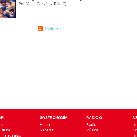
Por: Vania González Tello (*)
1
Siguiente »
PI
GASTRONOMÍA
RADIO G
N
me
Home
Radio
mi
strate
Recetas
Música
Ec
t de usuarios
mi