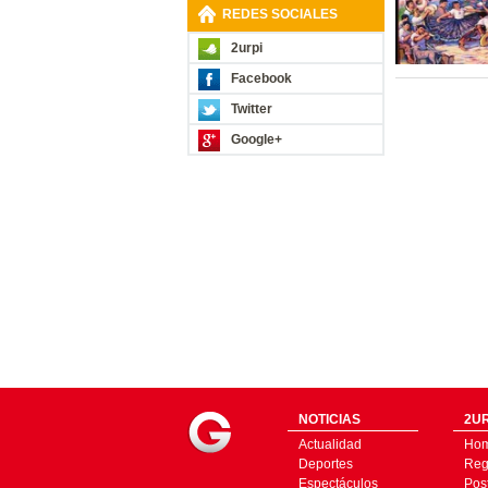
REDES SOCIALES
2urpi
Facebook
Twitter
Google+
NOTICIAS
2UR
Actualidad
Ho
Deportes
Regí
Espectáculos
Pos