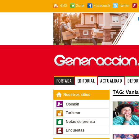
RSS
2urpi
Facebook
Twitter
PORTADA
EDITORIAL
ACTUALIDAD
DEPOR
TAG: Vania
Nuestros sitios
Opinión
Turismo
Notas de prensa
Encuestas