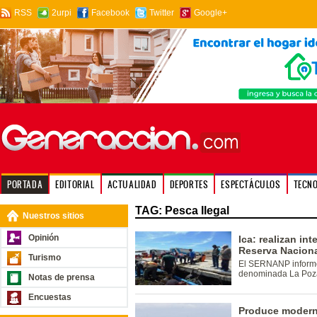
RSS
2urpi
Facebook
Twitter
Google+
PORTADA
EDITORIAL
ACTUALIDAD
DEPORTES
ESPECTÁCULOS
TECN
TAG: Pesca Ilegal
Nuestros sitios
Opinión
Ica: realizan in
Reserva Naciona
Turismo
El SERNANP informó 
denominada La Poza
Notas de prensa
Encuestas
Produce moderni