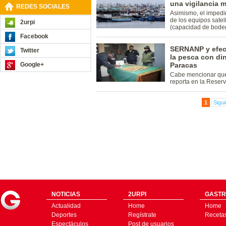
una vigilancia m
REDES SOCIALES
Asimismo, el impedir
de los equipos satel
2urpi
(capacidad de bode
Facebook
SERNANP y efect
Twitter
la pesca con di
Google+
Paracas
Cabe mencionar que 
reporta en la Reserv
1
Sigui
NOTICIAS
2URPI
GASTR
Actualidad
Home
Home
Deportes
Regístrate
Receta
Espectáculos
Post de usuarios