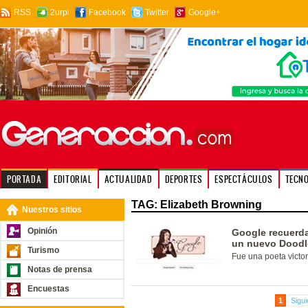
RSS
2urpi
Facebook
Twitter
Google+
PORTADA
EDITORIAL
ACTUALIDAD
DEPORTES
ESPECTÁCULOS
TECN
TAG: Elizabeth Browning
Nuestros sitios
Opinión
Google recuerda
un nuevo Doodl
Turismo
Fue una poeta victo
Notas de prensa
Encuestas
1
Sigui