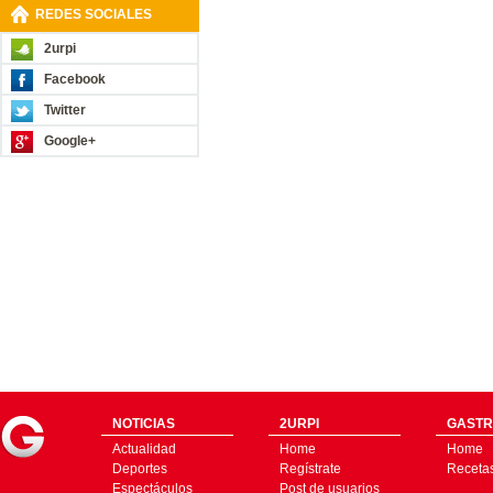
REDES SOCIALES
2urpi
Facebook
Twitter
Google+
NOTICIAS
2URPI
GASTR
Actualidad
Home
Home
Deportes
Regístrate
Receta
Espectáculos
Post de usuarios