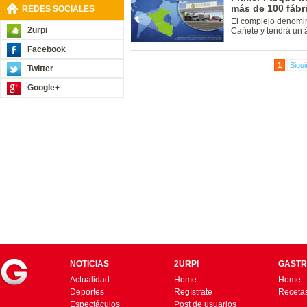
más de 100 fábr
REDES SOCIALES
El complejo denomin
2urpi
Cañete y tendrá un 
Facebook
1
Sigui
Twitter
Google+
NOTICIAS
2URPI
GASTR
Actualidad
Home
Home
Deportes
Regístrate
Receta
Espectáculos
Post de usuarios