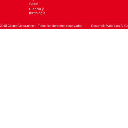
Salud
Ciencia y
tecnología
2018 Grupo Generaccion . Todos los derechos reservados |
Desarrollo Web: Luis A.