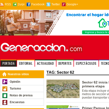
RSS
2urpi
Facebook
Twitter
Google+
PORTADA
EDITORIAL
ACTUALIDAD
DEPORTES
ESPECTÁCULOS
TECN
TAG: Sector 62
Nuestros sitios
Opinión
Sector 62 inicia
primera etapa
Turismo
Esta etapa incluye v
metros de sección v
Notas de prensa
puedan transportar c
Encuestas
Primer Parque In