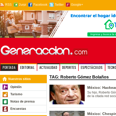
RSS
2urpi
Facebook
Twitter
Google+
PORTADA
EDITORIAL
ACTUALIDAD
DEPORTES
ESPECTÁCULOS
TECN
TAG: Roberto Gómez Bolaños
Nuestros sitios
Opinión
México: Hackean 
Su hijo, Roberto Gó
Turismo
de la citada red soci
Notas de prensa
Encuestas
México: Chespiri