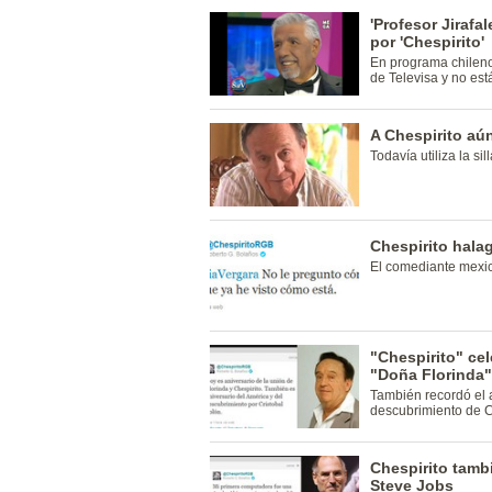
'Profesor Jirafal
por 'Chespirito'
En programa chileno 
de Televisa y no est
A Chespirito aún
Todavía utiliza la si
Chespirito halag
El comediante mexica
"Chespirito" ce
"Doña Florinda"
También recordó el a
descubrimiento de C
Chespirito tamb
Steve Jobs