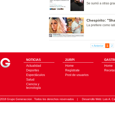
Se sumó a otras gra
Chespirito: "Sh
La prefiere como lat
« Anterior
1
2
NOTICIAS
2URPI
GASTR
Actualidad
Home
Home
Deportes
Regístrate
Receta
Espectáculos
Post de usuarios
Salud
Ciencia y
tecnología
2018 Grupo Generaccion . Todos los derechos reservados |
Desarrollo Web: Luis A.