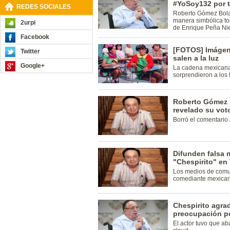
#YoSoy132 por t
REDES SOCIALES
Roberto Gómez Bola
manera simbólica to
2urpi
de Enrique Peña Nie
Facebook
[FOTOS] Imágene
Twitter
salen a la luz
Google+
La cadena mexicana
sorprendieron a los 
Roberto Gómez B
revelado su voto
Borró el comentario 
Difunden falsa
"Chespirito" en 
Los medios de comun
comediante mexican
Chespirito agra
preocupación po
El actor tuvo que a