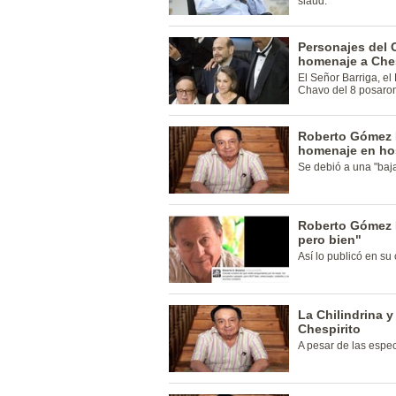
slaud.
Personajes del 
homenaje a Ches
El Señor Barriga, el 
Chavo del 8 posaron
Roberto Gómez 
homenaje en hos
Se debió a una "baj
Roberto Gómez 
pero bien"
Así lo publicó en su 
La Chilindrina 
Chespirito
A pesar de las espe