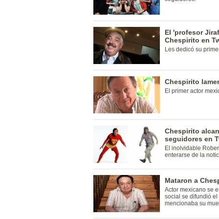
El 'profesor Jira
Chespirito en Tw
Les dedicó su primer
Chespirito lame
El primer actor mex
Chespirito alca
seguidores en T
El inolvidable Robe
enterarse de la notic
Mataron a Chespi
Actor mexicano se e
social se difundió e
mencionaba su muer