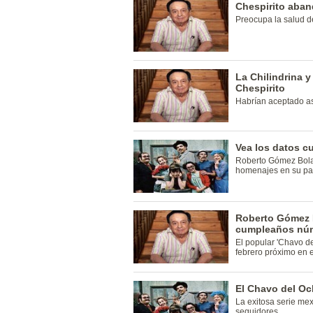
Chespirito aba
Preocupa la salud 
La Chilindrina 
Chespirito
Habrían aceptado asi
Vea los datos c
Roberto Gómez Bola
homenajes en su paí
Roberto Gómez B
cumpleaños nú
El popular 'Chavo d
febrero próximo en e
El Chavo del Oc
La exitosa serie mex
seguidores.