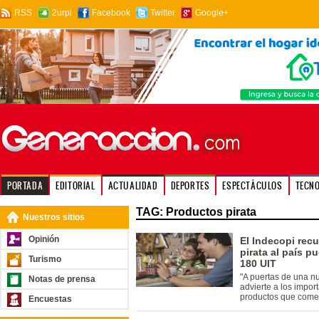
RSS
2urpi
Facebook
Twitter
Google+
PORTADA
EDITORIAL
ACTUALIDAD
DEPORTES
ESPECTÁCULOS
TECN
TAG: Productos pirata
Nuestros sitios
Opinión
El Indecopi rec
pirata al país 
Turismo
180 UIT
"A puertas de una n
Notas de prensa
advierte a los impo
productos que comer
Encuestas