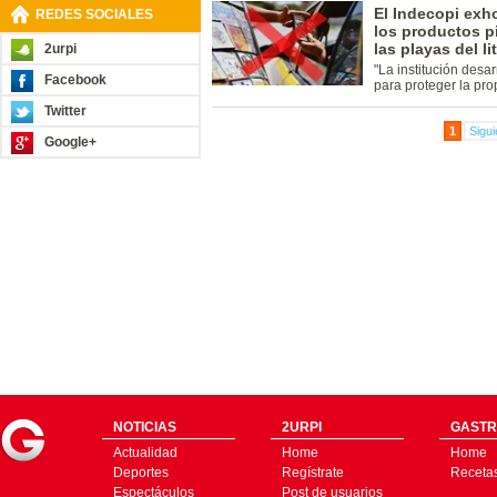
El Indecopi exho
REDES SOCIALES
los productos p
las playas del li
2urpi
"La institución desa
Facebook
para proteger la pro
Twitter
1
Sigui
Google+
NOTICIAS
2URPI
GASTR
Actualidad
Home
Home
Deportes
Regístrate
Receta
Espectáculos
Post de usuarios