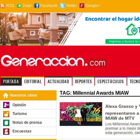
RSS
2urpi
Facebook
Twitter
Google+
PORTADA
EDITORIAL
ACTUALIDAD
DEPORTES
ESPECTÁCULOS
TECN
TAG: Millennial Awards MIAW
Nuestros sitios
Opinión
Alexa Grasso y Y
representaron a
Turismo
MIAW de MTV
Notas de prensa
Los Millennial Awar
premiar a lo mejor de
Encuestas
esta generación, cel