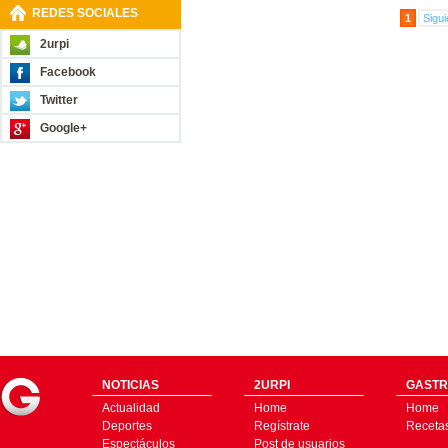
REDES SOCIALES
1
Sigui
2urpi
Facebook
Twitter
Google+
NOTICIAS
2URPI
GASTR
Actualidad
Home
Home
Deportes
Regístrate
Receta
Espectáculos
Post de usuarios