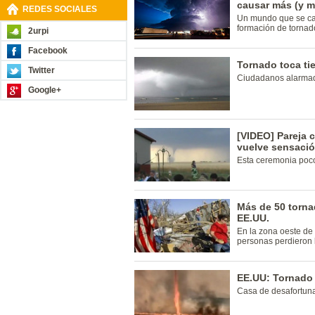
causar más (y 
REDES SOCIALES
Un mundo que se cali
formación de tornad
2urpi
Facebook
Tornado toca tie
Twitter
Ciudadanos alarmad
Google+
[VIDEO] Pareja 
vuelve sensaci
Esta ceremonia poco
Más de 50 torna
EE.UU.
En la zona oeste de
personas perdieron l
EE.UU: Tornado
Casa de desafortun