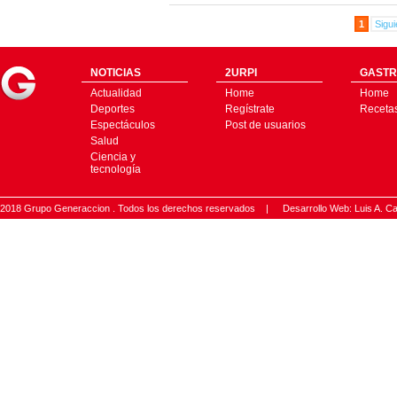
1
Sigui
NOTICIAS
2URPI
GASTR
Actualidad
Home
Home
Deportes
Regístrate
Receta
Espectáculos
Post de usuarios
Salud
Ciencia y
tecnología
2018 Grupo Generaccion . Todos los derechos reservados |
Desarrollo Web: Luis A.