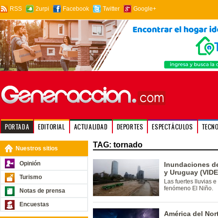
RSS
2urpi
Facebook
Twitter
Google+
PORTADA
EDITORIAL
ACTUALIDAD
DEPORTES
ESPECTÁCULOS
TECN
TAG: tornado
Nuestros sitios
Opinión
Inundaciones de
y Uruguay (VID
Turismo
Las fuertes lluvias 
fenómeno El Niño.
Notas de prensa
Encuestas
América del Nort