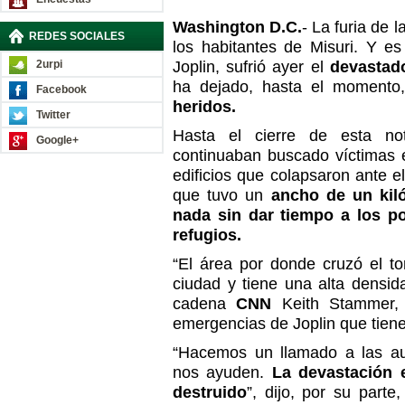
Washington D.C.
- La furia de 
REDES SOCIALES
los habitantes de Misuri. Y e
2urpi
Joplin, sufrió ayer el
devastad
ha dejado, hasta el momento
Facebook
heridos.
Twitter
Hasta el cierre de esta no
Google+
continuaban buscado víctimas 
edificios que colapsaron ante e
que tuvo un
ancho de un kil
nada sin dar tiempo a los p
refugios.
“El área por donde cruzó el to
ciudad y tiene una alta densid
cadena
CNN
Keith Stammer, d
emergencias de Joplin que tien
“Hacemos un llamado a las au
nos ayuden.
La devastación e
destruido
”, dijo, por su part