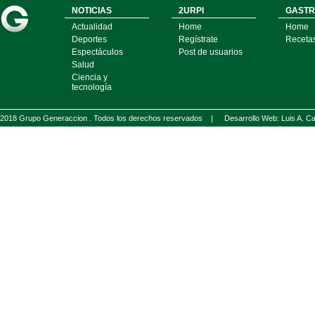
NOTICIAS
2URPI
GASTR
Actualidad
Home
Home
Deportes
Regístrate
Receta
Espectáculos
Post de usuarios
Salud
Ciencia y
tecnología
2018 Grupo Generaccion . Todos los derechos reservados |
Desarrollo Web: Luis A.