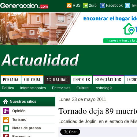
RSS
2urpi
Facebook
Twi
PORTADA
EDITORIAL
ACTUALIDAD
DEPORTES
ESPECTÁCULOS
TECN
Política
Internacionales
Entrevistas
Cultural
Astrología
Lunes 23 de mayo 2011
Nuestros sitios
Tornado deja 89 muert
Opinión
Turismo
Localidad de Joplin, en el estado de M
Notas de prensa
Encuestas