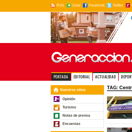
RSS
2urpi
Facebook
Twitter
PORTADA
EDITORIAL
ACTUALIDAD
DEPOR
TAG: Centr
Nuestros sitios
Opinión
Turismo
Notas de prensa
Encuestas