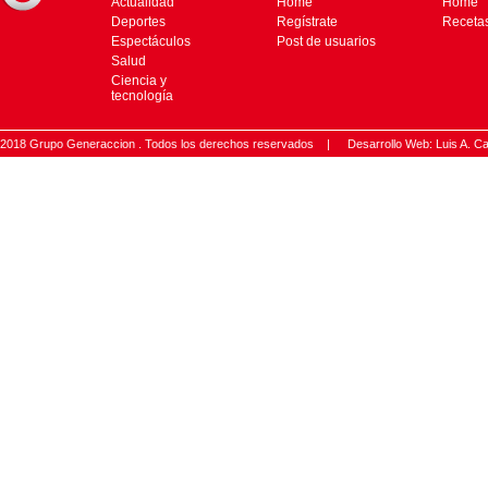
Actualidad
Home
Home
Deportes
Regístrate
Receta
Espectáculos
Post de usuarios
Salud
Ciencia y
tecnología
2018 Grupo Generaccion . Todos los derechos reservados |
Desarrollo Web: Luis A.