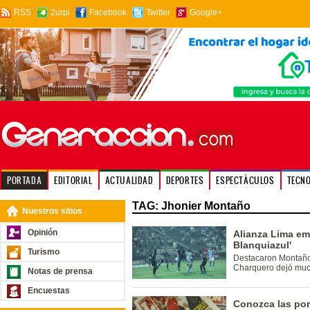
RSS
2urpi
Facebook
Twitter
Google+
PORTADA
EDITORIAL
ACTUALIDAD
DEPORTES
ESPECTÁCULOS
TECN
TAG: Jhonier Montaño
Nuestros sitios
Opinión
Alianza Lima em
Blanquiazul'
Turismo
Destacaron Montaño 
Charquero dejó muc
Notas de prensa
Encuestas
Conozca las port