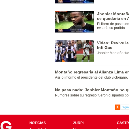
Jhonier Montaño
se quedaría en 
El librro de pases e
evitaría su partida.
Video: Revive la
Inti Gas
Jhonier Montaño fue 
Montaño regresaría al Alianza Lima e
Así lo informó el presidente del club victoriano,
No pasa nada: Jonhier Montaño no qu
Rumores sobre su regreso fueron disipados por
1
Sigui
NOTICIAS
2URPI
GASTR