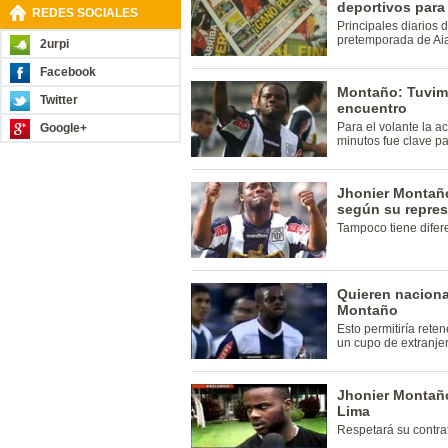
deportivos para
REDES SOCIALES
Principales diarios 
pretemporada de Ai
2urpi
Facebook
Montaño: Tuvimo
Twitter
encuentro
Para el volante la a
Google+
minutos fue clave pa
Jhonier Montaño
según su repre
Tampoco tiene difere
Quieren naciona
Montaño
Esto permitiría reten
un cupo de extranje
Jhonier Montaño
Lima
Respetará su contra