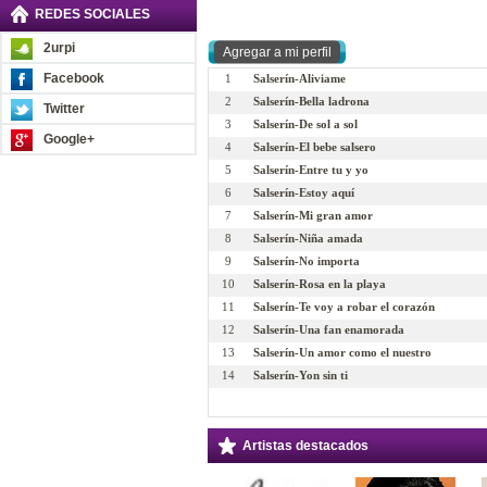
REDES SOCIALES
2urpi
Facebook
1
Salserín-Aliviame
2
Salserín-Bella ladrona
Twitter
3
Salserín-De sol a sol
Google+
4
Salserín-El bebe salsero
5
Salserín-Entre tu y yo
6
Salserín-Estoy aquí
7
Salserín-Mi gran amor
8
Salserín-Niña amada
9
Salserín-No importa
10
Salserín-Rosa en la playa
11
Salserín-Te voy a robar el corazón
12
Salserín-Una fan enamorada
13
Salserín-Un amor como el nuestro
14
Salserín-Yon sin ti
Artistas destacados