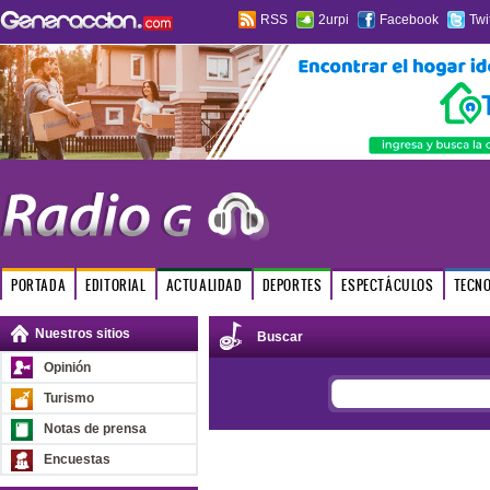
RSS
2urpi
Facebook
Twi
PORTADA
EDITORIAL
ACTUALIDAD
DEPORTES
ESPECTÁCULOS
TECN
Nuestros sitios
Buscar
Opinión
Turismo
Notas de prensa
Encuestas