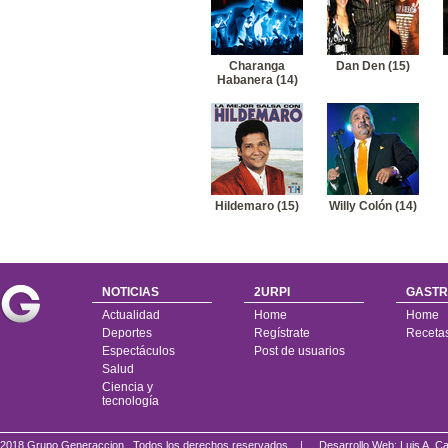
Charanga
Dan Den (15)
Habanera (14)
Hildemaro (15)
Willy Colón (14)
NOTICIAS
2URPI
GASTR
Actualidad
Home
Home
Deportes
Regístrate
Receta
Espectáculos
Post de usuarios
Salud
Ciencia y
tecnología
2018 Grupo Generaccion . Todos los derechos reservados |
Desarrollo Web: Luis A.