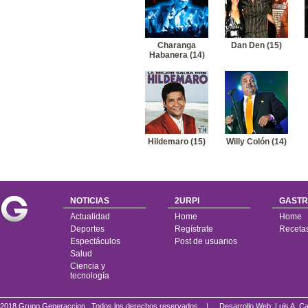
Charanga
Dan Den (15)
Habanera (14)
Hildemaro (15)
Willy Colón (14)
NOTICIAS
2URPI
GASTR
Actualidad
Home
Home
Deportes
Regístrate
Receta
Espectáculos
Post de usuarios
Salud
Ciencia y
tecnología
2018 Grupo Generaccion . Todos los derechos reservados |
Desarrollo Web: Luis A.