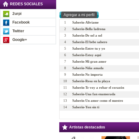
REDES SOCIALES
2urpi
Facebook
1
Salserín-Aliviame
2
Salserín-Bella ladrona
Twitter
3
Salserín-De sol a sol
Google+
4
Salserín-El bebe salsero
5
Salserín-Entre tu y yo
6
Salserín-Estoy aquí
7
Salserín-Mi gran amor
8
Salserín-Niña amada
9
Salserín-No importa
10
Salserín-Rosa en la playa
11
Salserín-Te voy a robar el corazón
12
Salserín-Una fan enamorada
13
Salserín-Un amor como el nuestro
14
Salserín-Yon sin ti
Artistas destacados