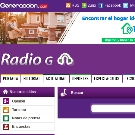
RSS
2urpi
Facebook
Twi
PORTADA
EDITORIAL
ACTUALIDAD
DEPORTES
ESPECTÁCULOS
TECN
Nuestros sitios
Buscar
Opinión
Turismo
Notas de prensa
Encuestas