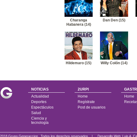
Charanga
Dan Den (15)
Habanera (14)
Hildemaro (15)
Willy Colón (14)
NOTICIAS
2URPI
GASTR
Actualidad
Home
Home
Deportes
Regístrate
Receta
Espectáculos
Post de usuarios
Salud
Ciencia y
tecnología
2018 Grupo Generaccion . Todos los derechos reservados |
Desarrollo Web: Luis A.