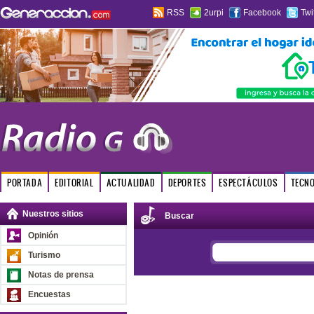
RSS
2urpi
Facebook
Twi
PORTADA
EDITORIAL
ACTUALIDAD
DEPORTES
ESPECTÁCULOS
TECN
Nuestros sitios
Buscar
Opinión
Turismo
Notas de prensa
Encuestas