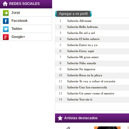
REDES SOCIALES
2urpi
Facebook
1
Salserín-Aliviame
2
Salserín-Bella ladrona
Twitter
3
Salserín-De sol a sol
Google+
4
Salserín-El bebe salsero
5
Salserín-Entre tu y yo
6
Salserín-Estoy aquí
7
Salserín-Mi gran amor
8
Salserín-Niña amada
9
Salserín-No importa
10
Salserín-Rosa en la playa
11
Salserín-Te voy a robar el corazón
12
Salserín-Una fan enamorada
13
Salserín-Un amor como el nuestro
14
Salserín-Yon sin ti
Artistas destacados