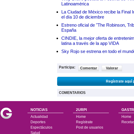
Latinoamérica
La Ciudad de México recibe la Final I
el día 10 de diciembre
Estreno oficial de "The Robinson, Tri
España
CINDIE, la mejor oferta de entretenim
latina a través de la app VIDA
Sky Rojo se estrena en todo el mund
Participa:
Comentar
Valorar
Regístrate aquí 
COMENTARIOS
NOTICIAS
2URPI
GASTR
Actualidad
Home
Home
Deportes
Regístrate
Receta
Espectáculos
Post de usuarios
Salud