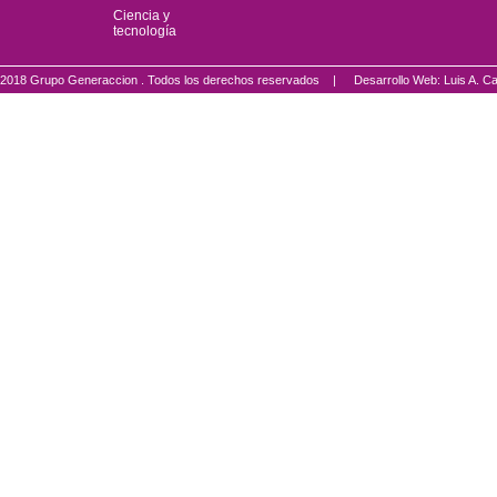
Ciencia y
tecnología
2018 Grupo Generaccion . Todos los derechos reservados |
Desarrollo Web: Luis A.