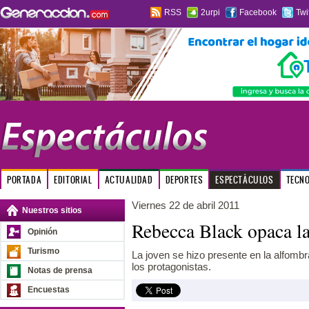
RSS
2urpi
Facebook
Twi
PORTADA
EDITORIAL
ACTUALIDAD
DEPORTES
ESPECTÁCULOS
TECN
Viernes 22 de abril 2011
Nuestros sitios
Rebecca Black opaca la
Opinión
Turismo
La joven se hizo presente en la alfombr
los protagonistas.
Notas de prensa
Encuestas