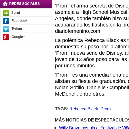
REDES SOCIALES
‘Prom’ el arma secreta de Disn
asemeja a High School Musical, 
2urpi
Ángeles, donde también hizo su
Facebook
acaparando los flashes en la pr
Twitter
diariofemenino.com
Google+
La polémica Rebecca Black es t
demuestra su paso por la alfomb
‘Prom’ nueva serie de Disney, al
joven de 13 años poso para las
por unos minutos.
‘Prom’ es una comedia llena de
alistan su fiesta de graduación,
Nolan Sotillo, Danielle Campbe
McDonell, entre otros.
TAGS:
Rebecca Black
,
Prom
MÁS NOTICIAS DE ESPECTÁCULO
Willy Bravo postula al Festival de Vi