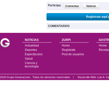
Participa:
Comentar
Valorar
Regístrate aquí 
COMENTARIOS
NOTICIAS
2URPI
GASTR
Actualidad
Home
Home
Deportes
Regístrate
Receta
Espectáculos
Post de usuarios
Salud
Ciencia y
tecnología
2018 Grupo Generaccion . Todos los derechos reservados |
Desarrollo Web: Luis A.