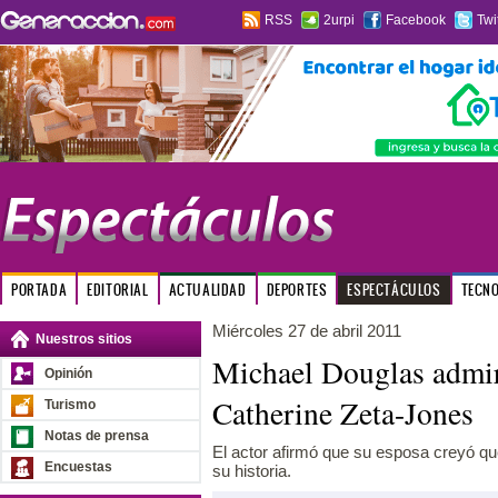
RSS
2urpi
Facebook
Twi
PORTADA
EDITORIAL
ACTUALIDAD
DEPORTES
ESPECTÁCULOS
TECN
Miércoles 27 de abril 2011
Nuestros sitios
Michael Douglas admira
Opinión
Catherine Zeta-Jones
Turismo
Notas de prensa
El actor afirmó que su esposa creyó qu
Encuestas
su historia.