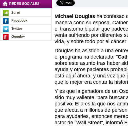
REDES SOCIALES
2urpi
Michael Douglas
ha confesao qu
Facebook
manera cono su esposa, Catheri
el transtorno bipolar que padec
Twitter
venía sufriendo por diferentes 
Google+
vida, y sobre todo por el cánce
Douglas ha asistido a una entre
el programa ha declarado: "
Cat
sobre este asunto tras haber si
ayuda y otros pacientes probabl
está aquí ahora, y una vez que 
que lo mejor era contar la histori
Y es que la ganadora de un Osca
sido muy valiente "para buscar 
positivo. Ella es la que nos ani
que afecta a millones de person
para ayudarles, entonces merec
actor de "Wall Street", informó 