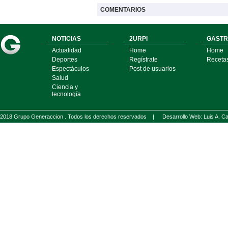
COMENTARIOS
NOTICIAS
2URPI
GASTR
Actualidad
Home
Home
Deportes
Regístrate
Receta
Espectáculos
Post de usuarios
Salud
Ciencia y
tecnología
2018 Grupo Generaccion . Todos los derechos reservados |
Desarrollo Web: Luis A.