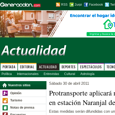
RSS
2urpi
Facebook
Twi
PORTADA
EDITORIAL
ACTUALIDAD
DEPORTES
ESPECTÁCULOS
TECN
Política
Internacionales
Entrevistas
Cultural
Astrología
Sábado 30 de abril 2011
Nuestros sitios
Protransporte aplicará
Opinión
en estación Naranjal d
Turismo
Notas de prensa
Estas medidas serán difundidas con u
Encuestas