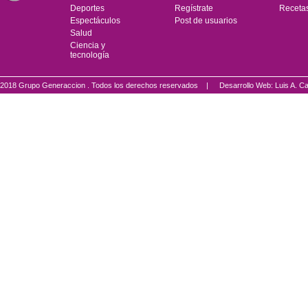
Deportes
Regístrate
Receta
Espectáculos
Post de usuarios
Salud
Ciencia y
tecnología
2018 Grupo Generaccion . Todos los derechos reservados |
Desarrollo Web: Luis A.