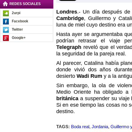
REDES SOCIALES
Londres
.- Un día después de 
2urpi
Cambridge
, Guillermo y Catali
Facebook
luna de miel cuyo destino era u
Twitter
Hasta ayer se argumentaba que
Google+
podrían retrasar el viaje p
Telegraph
reveló que el verda
la seguridad de la pareja real.
Al parecer, Catalina había pla
donde vivió dos años durante 
desierto
Wadi Rum
y a la antig
Sin embargo, la ola de violen
Medio Oriente ha obligado a
británica
a suspender su viaje
Si en ese tiempo las cosas no s
destino.
TAGS:
Boda real
,
Jordania
,
Guillermo y