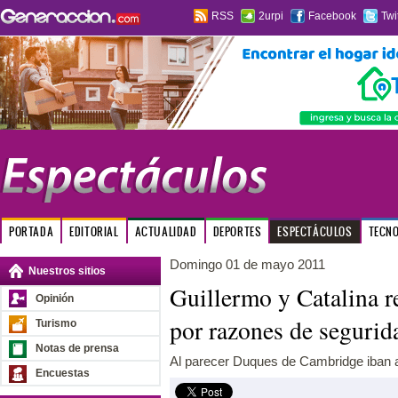
RSS
2urpi
Facebook
Twi
PORTADA
EDITORIAL
ACTUALIDAD
DEPORTES
ESPECTÁCULOS
TECN
Domingo 01 de mayo 2011
Nuestros sitios
Guillermo y Catalina r
Opinión
por razones de segurid
Turismo
Notas de prensa
Al parecer Duques de Cambridge iban a 
Encuestas