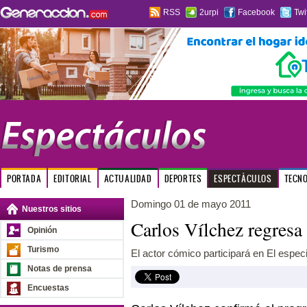
RSS
2urpi
Facebook
Twi
PORTADA
EDITORIAL
ACTUALIDAD
DEPORTES
ESPECTÁCULOS
TECN
Domingo 01 de mayo 2011
Nuestros sitios
Carlos Vílchez regresa
Opinión
Turismo
El actor cómico participará en El espec
Notas de prensa
Encuestas