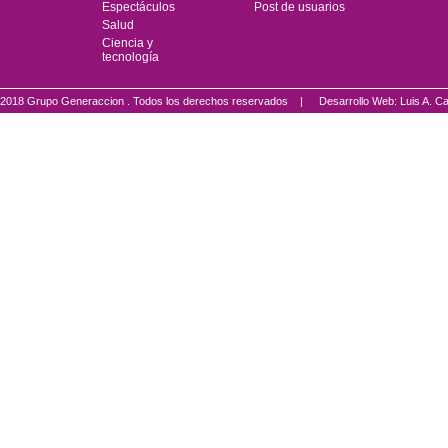
Espectáculos
Post de usuarios
Salud
Ciencia y
tecnología
2018 Grupo Generaccion . Todos los derechos reservados |
Desarrollo Web: Luis A.