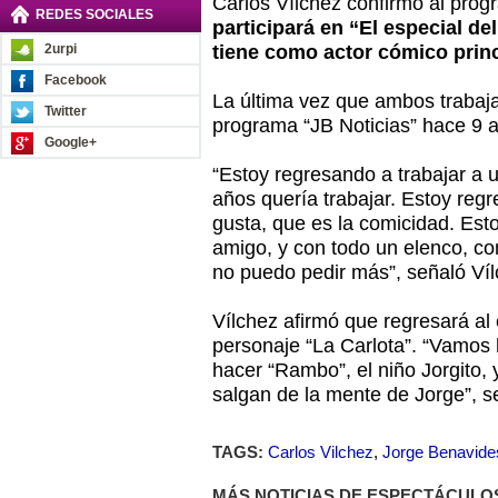
Carlos Vílchez confirmó al pr
REDES SOCIALES
participará en “El especial d
2urpi
tiene como actor cómico prin
Facebook
La última vez que ambos trabaja
Twitter
programa “JB Noticias” hace 9 
Google+
“Estoy regresando a trabajar a
años quería trabajar. Estoy reg
gusta, que es la comicidad. Est
amigo, y con todo un elenco, co
no puedo pedir más”, señaló Víl
Vílchez afirmó que regresará al
personaje “La Carlota”. “Vamos 
hacer “Rambo”, el niño Jorgito,
salgan de la mente de Jorge”, s
TAGS:
Carlos Vilchez
,
Jorge Benavide
MÁS NOTICIAS DE ESPECTÁCULO