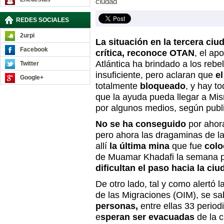
ciudad
REDES SOCIALES
2urpi
L
a situación en la tercera ci
Facebook
crítica, reconoce OTAN
, el ap
Atlántica ha brindado a los reb
Twitter
insuficiente, pero aclaran que
e
Google+
totalmente
bloqueado
, y hay t
que la ayuda pueda llegar a Mis
por algunos medios, según publi
No se ha conseguido
por ahor
pero ahora las dragaminas de la
allí
la última mina
que fue
colo
de Muamar Khadafi la semana pa
dificultan el paso hacia la ci
De otro lado, tal y como alertó 
de las Migraciones (OIM), se s
personas,
entre ellas 33 period
e
speran ser evacuadas
de la c