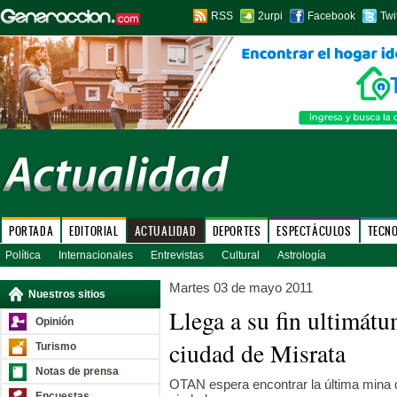
RSS
2urpi
Facebook
Twi
PORTADA
EDITORIAL
ACTUALIDAD
DEPORTES
ESPECTÁCULOS
TECN
Política
Internacionales
Entrevistas
Cultural
Astrología
Martes 03 de mayo 2011
Nuestros sitios
Llega a su fin ultimátu
Opinión
ciudad de Misrata
Turismo
Notas de prensa
OTAN espera encontrar la última mina q
Encuestas