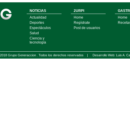
NOTICIAS
2URPI
GASTR
Actualidad
Home
Home
Deportes
Regístrate
Receta
Espectáculos
Post de usuarios
Salud
Ciencia y
tecnología
2018 Grupo Generaccion . Todos los derechos reservados |
Desarrollo Web: Luis A.