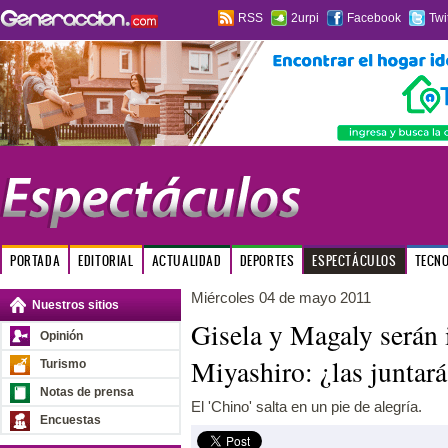
RSS
2urpi
Facebook
Twi
PORTADA
EDITORIAL
ACTUALIDAD
DEPORTES
ESPECTÁCULOS
TECN
Miércoles 04 de mayo 2011
Nuestros sitios
Gisela y Magaly serán 
Opinión
Miyashiro: ¿las juntará
Turismo
Notas de prensa
El 'Chino' salta en un pie de alegría.
Encuestas