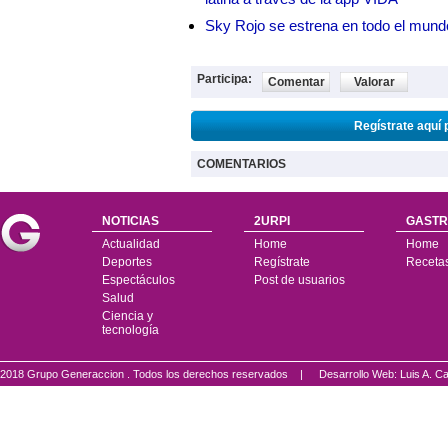
Sky Rojo se estrena en todo el mund
Participa:
Comentar
Valorar
Regístrate aquí 
COMENTARIOS
NOTICIAS
2URPI
GASTR
Actualidad
Home
Home
Deportes
Regístrate
Receta
Espectáculos
Post de usuarios
Salud
Ciencia y
tecnología
2018 Grupo Generaccion . Todos los derechos reservados |
Desarrollo Web: Luis A.