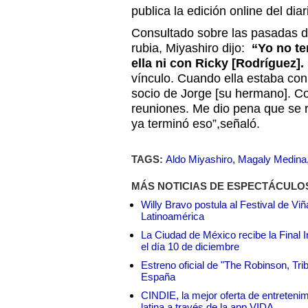
publica la edición online del dia
Consultado sobre las pasadas di
rubia, Miyashiro dijo:
“Yo no t
ella ni con Ricky [Rodríguez].
vínculo. Cuando ella estaba con
socio de Jorge [su hermano]. C
reuniones. Me dio pena que se 
ya terminó eso”,señaló.
TAGS:
Aldo Miyashiro
,
Magaly Medina
MÁS NOTICIAS DE ESPECTÁCULO
Willy Bravo postula al Festival de Vi
Latinoamérica
La Ciudad de México recibe la Final I
el día 10 de diciembre
Estreno oficial de "The Robinson, Tri
España
CINDIE, la mejor oferta de entretenim
latina a través de la app VIDA