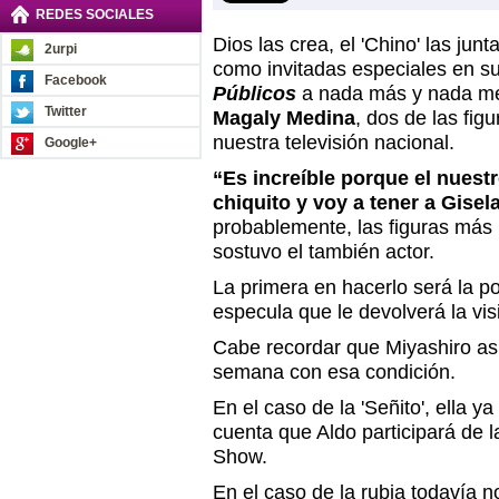
REDES SOCIALES
Dios las crea, el 'Chino' las junt
2urpi
como invitadas especiales en 
Facebook
Públicos
a nada más y nada m
Twitter
Magaly Medina
, dos de las fig
nuestra televisión nacional.
Google+
“Es increíble porque el nuest
chiquito y voy a tener a Gise
probablemente, las figuras más i
sostuvo el también actor.
La primera en hacerlo será la po
especula que le devolverá la vi
Cabe recordar que Miyashiro as
semana con esa condición.
En el caso de la 'Señito', ella
cuenta que Aldo participará de 
Show.
En el caso de la rubia todavía n