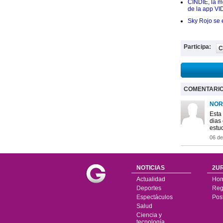
CINDIE, la me
de la app VI
Sky Rojo se 
Participa:
C
COMENTARI
NOR
Esta
dias
estud
06 d
NOTICIAS
2UR
Actualidad
Ho
Deportes
Regí
Espectáculos
Pos
Salud
Ciencia y
tecnología