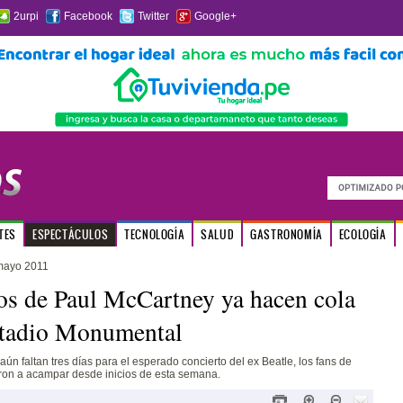
2urpi
Facebook
Twitter
Google+
TES
ESPECTÁCULOS
TECNOLOGÍA
SALUD
GASTRONOMÍA
ECOLOGÍA
mayo 2011
os de Paul McCartney ya hacen cola
stadio Monumental
aún faltan tres días para el esperado concierto del ex Beatle, los fans de
n a acampar desde inicios de esta semana.