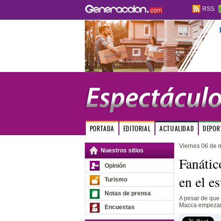
RSS
PORTADA
EDITORIAL
ACTUALIDAD
DEPOR
Viernes 06 de 
Nuestros sitios
Fanátic
Opinión
en el e
Turismo
Notas de prensa
A pesar de que 
Macca empezaro
Encuestas