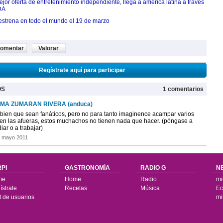
jor oferta de entretenimiento independiente, llega a américa latina a través
DA
estrena en todo el mundo el 19 de marzo
omentar
Valorar
Regístrate aquí para participar
OS
1 comentarios
MA ZUMARAN RIVERA (anduca)
 bien que sean fanáticos, pero no para tanto imaginence acampar varios
 en las afueras, estos muchachos no tienen nada que hacer. (póngase a
iar o a trabajar)
e mayo 2011
PI
GASTRONOMÍA
RADIO G
N
me
Home
Radio
mi
strate
Recetas
Música
Ec
t de usuarios
mi