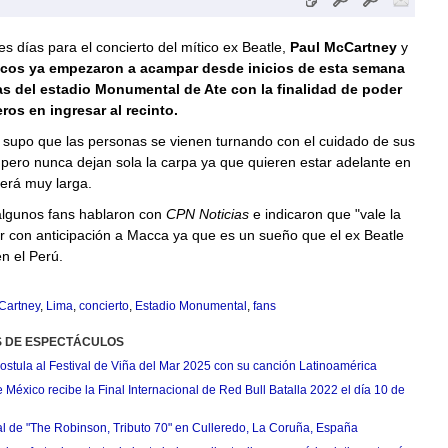
res días para el concierto del mítico ex Beatle,
Paul McCartney
y
ticos ya empezaron a acampar desde inicios de esta semana
as del estadio Monumental de Ate con la finalidad de poder
ros en ingresar al recinto.
 supo que las personas se vienen turnando con el cuidado de sus
pero nunca dejan sola la carpa ya que quieren estar adelante en
será muy larga.
algunos fans hablaron con
CPN Noticias
e indicaron que "vale la
r con anticipación a Macca ya que es un sueño que el ex Beatle
n el Perú.
Cartney
,
Lima
,
concierto
,
Estadio Monumental
,
fans
S DE ESPECTÁCULOS
postula al Festival de Viña del Mar 2025 con su canción Latinoamérica
México recibe la Final Internacional de Red Bull Batalla 2022 el día 10 de
ial de "The Robinson, Tributo 70" en Culleredo, La Coruña, España