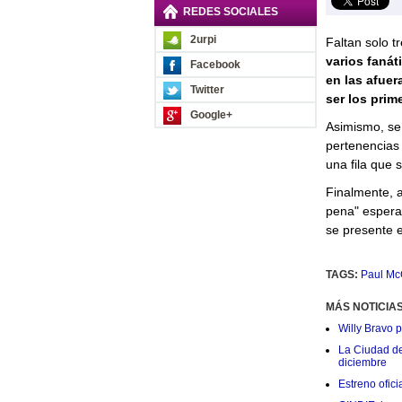
REDES SOCIALES
2urpi
Faltan solo t
varios faná
Facebook
en las afuer
Twitter
ser los prime
Google+
Asimismo, se
pertenencias 
una fila que 
Finalmente, 
pena" espera
se presente e
TAGS:
Paul Mc
MÁS NOTICIA
Willy Bravo 
La Ciudad de 
diciembre
Estreno ofic