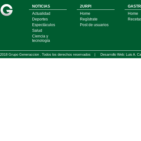
NOTICIAS
2URPI
GASTR
Actualidad
Home
Home
Deportes
Regístrate
Receta
Espectáculos
Post de usuarios
Salud
Ciencia y
tecnología
2018 Grupo Generaccion . Todos los derechos reservados |
Desarrollo Web: Luis A.