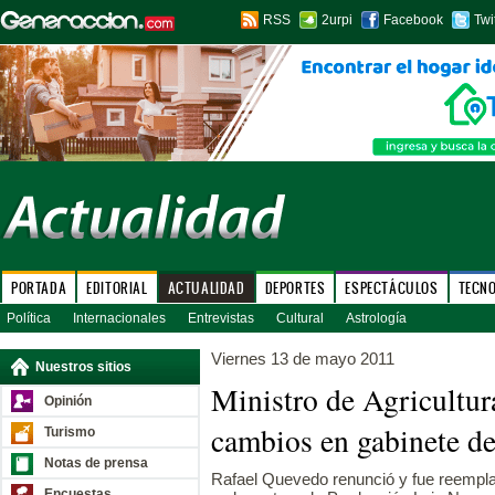
RSS
2urpi
Facebook
Twi
PORTADA
EDITORIAL
ACTUALIDAD
DEPORTES
ESPECTÁCULOS
TECN
Política
Internacionales
Entrevistas
Cultural
Astrología
Viernes 13 de mayo 2011
Nuestros sitios
Ministro de Agricultur
Opinión
cambios en gabinete de
Turismo
Notas de prensa
Rafael Quevedo renunció y fue reempla
Encuestas