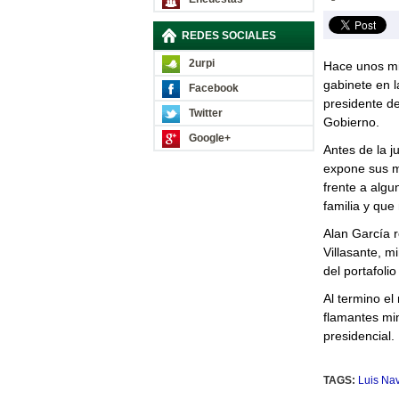
REDES SOCIALES
2urpi
Hace unos mi
gabinete en l
Facebook
presidente de
Twitter
Gobierno.
Google+
Antes de la j
expone sus m
frente a alg
familia y que
Alan García r
Villasante, m
del portafolio
Al termino el
flamantes min
presidencial.
TAGS:
Luis Na