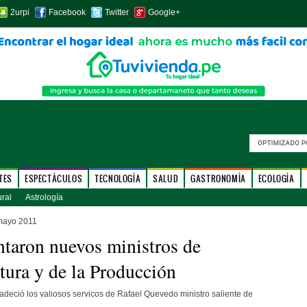
2urpi
Facebook
Twitter
Google+
TES
ESPECTÁCULOS
TECNOLOGÍA
SALUD
GASTRONOMÍA
ECOLOGÍA
ural
Astrología
mayo 2011
taron nuevos ministros de
tura y de la Producción
adeció los valiosos servicos de Rafael Quevedo ministro saliente de