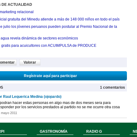
S DE ACTUALIDAD
marketing relacional
cial gratuita del Minedu atiende a más de 148 000 niños en todo el país
de julio los jóvenes peruanos pueden postular al Premio Nacional de la
agua revela dinámica de sectores económicos
n gratis para acuicultores con ACUIMPULSA de PRODUCE
omentar
Valorar
Regístrate aquí para participar
OS
1 comentarios
or Raul Lequerica Medina (ojopardo)
podran hacer estas personas en algo mas de dos meses sera para
sponder por los servicios prestados al partido no se me ocurre otra cosa
e mayo 2011
PI
GASTRONOMÍA
RADIO G
N