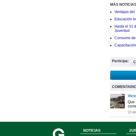
MÁS NOTICIA
Ventajas del 
Educación Ini
Hasta el 31 
Juventud
Consumo de 
Capacitació
Participa:
C
COMENTARI
Vict
Que 
corre
13 d
NOTICIAS
2UR