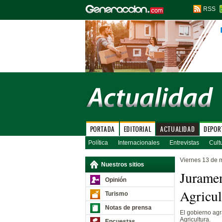
RSS
PORTADA
EDITORIAL
ACTUALIDAD
DEPOR
Política
Internacionales
Entrevistas
Cult
Viernes 13 de 
Nuestros sitios
Juramen
Opinión
Agricul
Turismo
Notas de prensa
El gobierno agr
Agricultura.
Encuestas