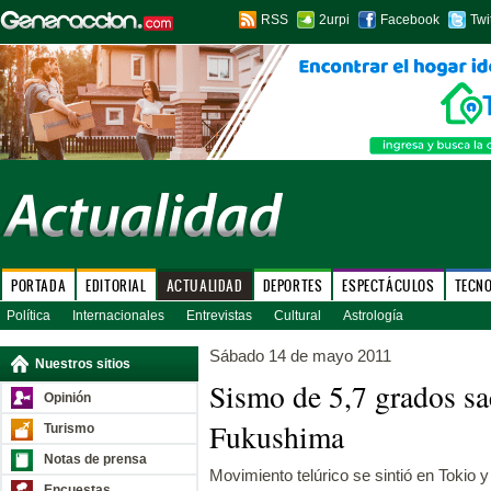
RSS
2urpi
Facebook
Twi
PORTADA
EDITORIAL
ACTUALIDAD
DEPORTES
ESPECTÁCULOS
TECN
Política
Internacionales
Entrevistas
Cultural
Astrología
Sábado 14 de mayo 2011
Nuestros sitios
Sismo de 5,7 grados sa
Opinión
Fukushima
Turismo
Notas de prensa
Movimiento telúrico se sintió en Tokio y
Encuestas