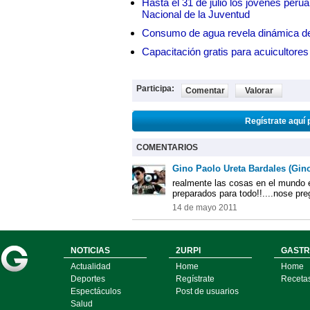
Hasta el 31 de julio los jóvenes peru
Nacional de la Juventud
Consumo de agua revela dinámica d
Capacitación gratis para acuicul
Participa:
Comentar
Valorar
Regístrate aquí 
COMENTARIOS
Gino Paolo Ureta Bardales (Gin
realmente las cosas en el mundo e
preparados para todo!!....nose pre
14 de mayo 2011
NOTICIAS
2URPI
GASTR
Actualidad
Home
Home
Deportes
Regístrate
Receta
Espectáculos
Post de usuarios
Salud