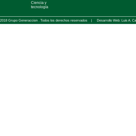
Ciencia y
tecnología
2018 Grupo Generaccion . Todos los derechos reservados |
Desarrollo Web: Luis A.