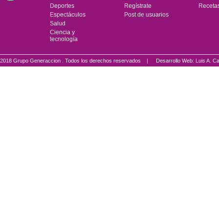
Deportes
Regístrate
Receta
Espectáculos
Post de usuarios
Salud
Ciencia y
tecnología
2018 Grupo Generaccion . Todos los derechos reservados |
Desarrollo Web: Luis A.