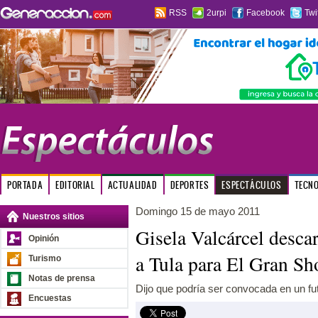
RSS
2urpi
Facebook
Twi
PORTADA
EDITORIAL
ACTUALIDAD
DEPORTES
ESPECTÁCULOS
TECN
Domingo 15 de mayo 2011
Nuestros sitios
Gisela Valcárcel desca
Opinión
a Tula para El Gran S
Turismo
Notas de prensa
Dijo que podría ser convocada en un fu
Encuestas