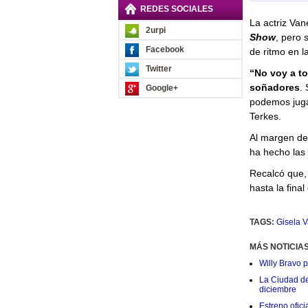
REDES SOCIALES
La actriz Va
2urpi
Show
, pero 
Facebook
de ritmo en la
Twitter
“No voy a to
soñadores
. 
Google+
podemos juga
Terkes.
Al margen de 
ha hecho las 
Recalcó que, 
hasta la final
TAGS:
Gisela V
MÁS NOTICIA
Willy Bravo 
La Ciudad de 
diciembre
Estreno ofic