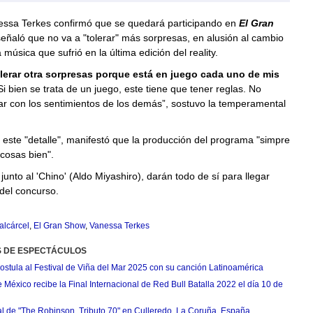
nessa Terkes confirmó que se quedará participando en
El Gran
señaló que no va a "tolerar" más sorpresas, en alusión al cambio
 música que sufrió en la última edición del reality.
lerar otra sorpresas porque está en juego cada uno de mis
Si bien se trata de un juego, este tiene que tener reglas. No
r con los sentimientos de los demás”, sostuvo la temperamental
este "detalle", manifestó que la producción del programa "simpre
cosas bien".
junto al 'Chino' (Aldo Miyashiro), darán todo de sí para llegar
 del concurso.
alcárcel
,
El Gran Show
,
Vanessa Terkes
S DE ESPECTÁCULOS
postula al Festival de Viña del Mar 2025 con su canción Latinoamérica
México recibe la Final Internacional de Red Bull Batalla 2022 el día 10 de
ial de "The Robinson, Tributo 70" en Culleredo, La Coruña, España