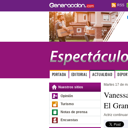
RSS
PORTADA
EDITORIAL
ACTUALIDAD
DEPOR
Martes 17 de m
Nuestros sitios
Vanessa
Opinión
El Gra
Turismo
Notas de prensa
Actriz continuará
Encuestas