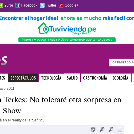
2urpi
Facebook
Twitter
Google+
TES
ESPECTÁCULOS
TECNOLOGÍA
SALUD
GASTRONOMÍA
ECOLOGÍA
ayo 2011
 Terkes: No toleraré otra sorpresa en
n Show
 en el reality de la 'Señito'.