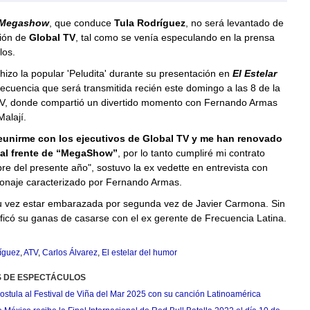
Megashow
, que conduce
Tula Rodríguez
, no será levantado de
ión de
Global TV
, tal como se venía especulando en la prensa
los.
 hizo la popular 'Peludita' durante su presentación en
El Estelar
secuencia que será transmitida recién este domingo a las 8 de la
V, donde compartió un divertido momento con Fernando Armas
Malají.
eunirme con los ejecutivos de Global TV y me han renovado
 al frente de “MegaShow”
, por lo tanto cumpliré mi contrato
re del presente año", sostuvo la ex vedette en entrevista con
rsonaje caracterizado por Fernando Armas.
u vez estar embarazada por segunda vez de Javier Carmona. Sin
ficó su ganas de casarse con el ex gerente de Frecuencia Latina.
ríguez
,
ATV
,
Carlos Álvarez
,
El estelar del humor
S DE ESPECTÁCULOS
postula al Festival de Viña del Mar 2025 con su canción Latinoamérica