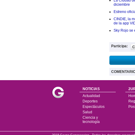
La Ciudad de 
diciembre
Estreno ofic
CINDIE, la me
de la app VI
Sky Rojo se 
Participa:
C
COMENTARI
NOTICIAS
2UR
Actualidad
Ho
Deportes
Regí
Espectáculos
Pos
Salud
Ciencia y
tecnología