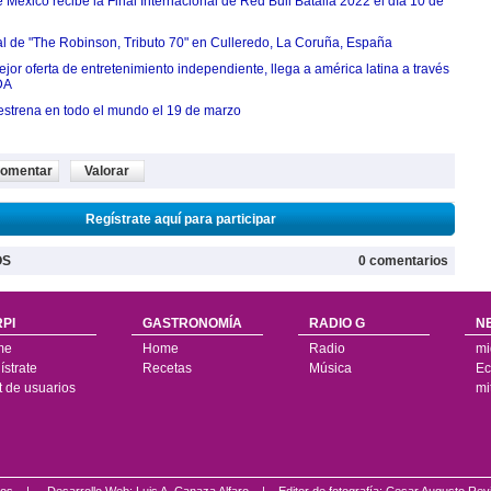
México recibe la Final Internacional de Red Bull Batalla 2022 el día 10 de
ial de "The Robinson, Tributo 70" en Culleredo, La Coruña, España
jor oferta de entretenimiento independiente, llega a américa latina a través
DA
estrena en todo el mundo el 19 de marzo
omentar
Valorar
Regístrate aquí para participar
OS
0 comentarios
PI
GASTRONOMÍA
RADIO G
N
me
Home
Radio
mi
strate
Recetas
Música
Ec
t de usuarios
mi