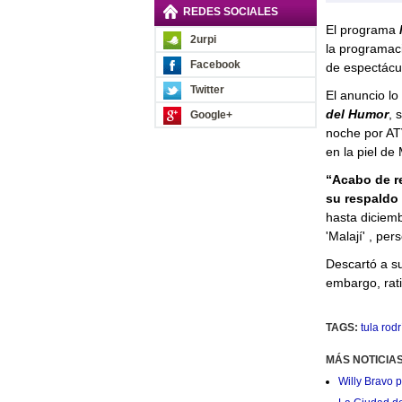
REDES SOCIALES
El programa
2urpi
la programac
Facebook
de espectácu
Twitter
El anuncio lo
del Humor
, 
Google+
noche por AT
en la piel de 
“Acabo de r
su respaldo
hasta diciemb
'Malají' , pe
Descartó a s
embargo, rati
TAGS:
tula rod
MÁS NOTICIA
Willy Bravo 