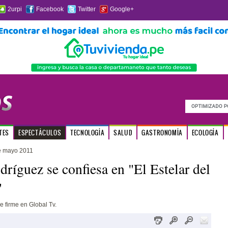
2urpi
Facebook
Twitter
Google+
TES
ESPECTÁCULOS
TECNOLOGÍA
SALUD
GASTRONOMÍA
ECOLOGÍA
e mayo 2011
dríguez se confiesa en "El Estelar del
"
e firme en Global Tv.