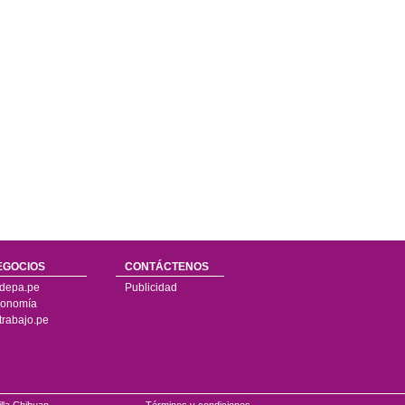
EGOCIOS
CONTÁCTENOS
depa.pe
Publicidad
onomía
trabajo.pe