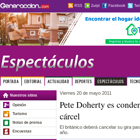
RSS
2urpi
Facebook
Twi
PORTADA
EDITORIAL
ACTUALIDAD
DEPORTES
ESPECTÁCULOS
TECN
Viernes 20 de mayo 2011
Nuestros sitios
Pete Doherty es conde
Opinión
cárcel
Turismo
Notas de prensa
El británico deberá cancelar su gira pa
Encuestas
año.