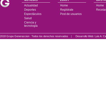
NOTICIAS
2URPI
GASTR
Actualidad
Home
Home
Deportes
Regístrate
Receta
Espectáculos
Post de usuarios
Salud
Ciencia y
tecnología
2018 Grupo Generaccion . Todos los derechos reservados |
Desarrollo Web: Luis A.