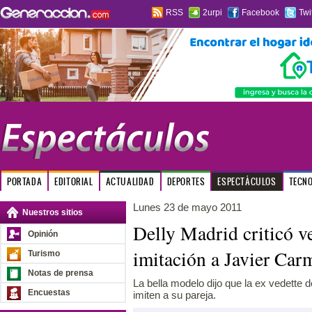
RSS
2urpi
Facebook
Twi
PORTADA
EDITORIAL
ACTUALIDAD
DEPORTES
ESPECTÁCULOS
TECN
Lunes 23 de mayo 2011
Nuestros sitios
Delly Madrid criticó v
Opinión
imitación a Javier Ca
Turismo
Notas de prensa
La bella modelo dijo que la ex vedette 
Encuestas
imiten a su pareja.