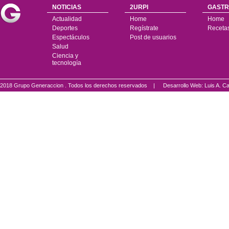
NOTICIAS
2URPI
GASTR
Actualidad
Home
Home
Deportes
Regístrate
Receta
Espectáculos
Post de usuarios
Salud
Ciencia y
tecnología
2018 Grupo Generaccion . Todos los derechos reservados |
Desarrollo Web: Luis A.