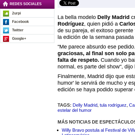
REDES SOCIALES
2urpi
La bella modelo
Delly Madrid
cr
Facebook
Rodríguez
, quien pidió a
Carlo
de su pareja, el exitoso gerente 
Twitter
la edición de la semana pasad
Google+
"Me parece absurdo ese pedido
graciosas, al final son solo p
falta de respeto.
Cuando yo bai
normal, es parte del show", dijo 
Finalmente, Madrid dijo que esta
humor' le servirá de mucho y e
edición se haya podido superar e
TAGS:
Delly Madrid
,
tula rodríguez
,
Ca
estelar del humor
MÁS NOTICIAS DE ESPECTÁCULO
Willy Bravo postula al Festival de Vi