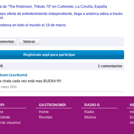
ial de "The Robinson, Tributo 70" en Culleredo, La Coruña, España
jor oferta de entretenimiento independiente, llega a américa latina a través
DA
estrena en todo el mundo el 19 de marzo
omentar
Valorar
Regístrate aquí para participar
OS
1 comentarios
 kami (xavikami)
ta chata cada vez està mas BUENA !!!!!
e mayo 2011
PI
GASTRONOMÍA
RADIO G
N
me
Home
Radio
mi
strate
Recetas
Música
Ec
t de usuarios
mi