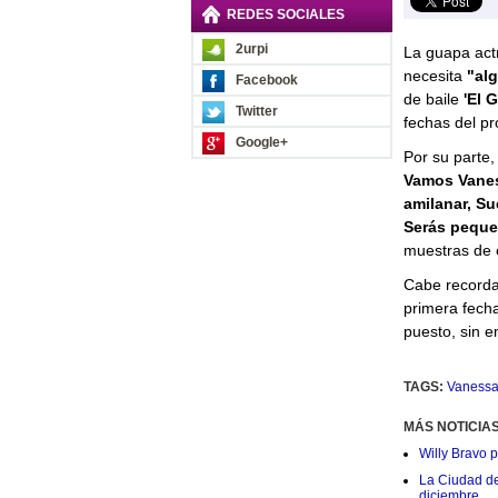
REDES SOCIALES
2urpi
La guapa act
necesita
"al
Facebook
de baile
'El 
Twitter
fechas del p
Google+
Por su parte,
Vamos Vanes
amilanar, Su
Serás peque
muestras de c
Cabe recorda
primera fecha
puesto, sin e
TAGS:
Vanessa
MÁS NOTICIA
Willy Bravo 
La Ciudad de 
diciembre