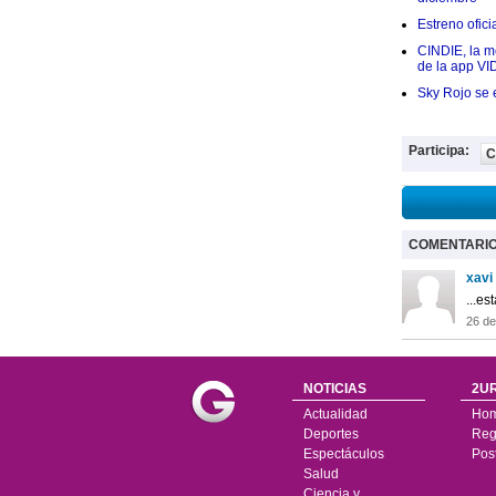
Estreno ofic
CINDIE, la me
de la app VI
Sky Rojo se 
Participa:
C
COMENTARI
xavi
...es
26 d
NOTICIAS
2UR
Actualidad
Ho
Deportes
Regí
Espectáculos
Pos
Salud
Ciencia y