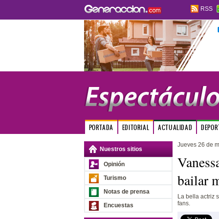
RSS
PORTADA
EDITORIAL
ACTUALIDAD
DEPOR
Jueves 26 de 
Nuestros sitios
Vanessa
Opinión
bailar 
Turismo
Notas de prensa
La bella actriz 
fans.
Encuestas