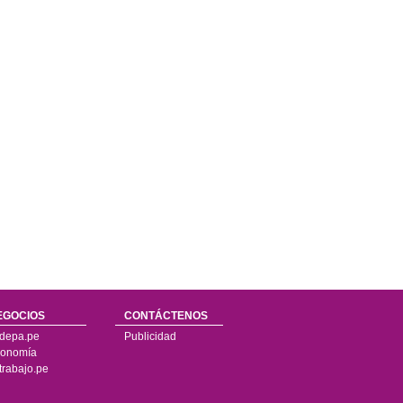
EGOCIOS
CONTÁCTENOS
depa.pe
Publicidad
onomía
trabajo.pe