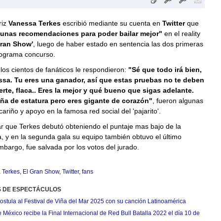
riz
Vanessa Terkes
escribió mediante su cuenta en
Twitter
que
gunas recomendaciones para poder bailar mejor"
en el reality
Gran Show'
, luego de haber estado en sentencia las dos primeras
rograma concurso.
 los cientos de fanáticos le respondieron:
"Sé que todo irá bien,
sa. Tu eres una ganador, así que estas pruebas no te deben
erte, flaca.. Eres la mejor y qué bueno que sigas adelante.
ña de estatura pero eres gigante de corazón"
, fueron algunas
ariño y apoyo en la famosa red social del 'pajarito'.
r que Terkes debutó obteniendo el puntaje mas bajo de la
, y en la segunda gala su equipo también obtuvo el último
mbargo, fue salvada por los votos del jurado.
 Terkes
,
El Gran Show
,
Twitter
,
fans
S DE ESPECTÁCULOS
postula al Festival de Viña del Mar 2025 con su canción Latinoamérica
México recibe la Final Internacional de Red Bull Batalla 2022 el día 10 de