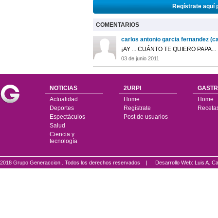
Regístrate aquí 
COMENTARIOS
carlos antonio garcia fernandez (
¡AY ... CUÁNTO TE QUIERO PAPA...
03 de junio 2011
NOTICIAS
2URPI
GASTR
Actualidad
Home
Home
Deportes
Regístrate
Receta
Espectáculos
Post de usuarios
Salud
Ciencia y
tecnología
2018 Grupo Generaccion . Todos los derechos reservados |
Desarrollo Web: Luis A.