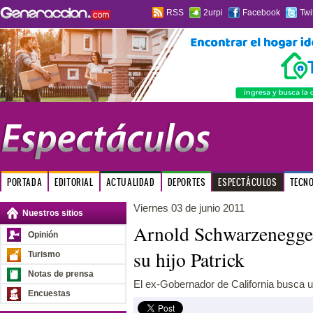
RSS
2urpi
Facebook
Twi
PORTADA
EDITORIAL
ACTUALIDAD
DEPORTES
ESPECTÁCULOS
TECN
Viernes 03 de junio 2011
Nuestros sitios
Arnold Schwarzenegger
Opinión
su hijo Patrick
Turismo
Notas de prensa
El ex-Gobernador de California busca u
Encuestas