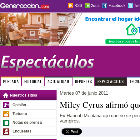
RSS
2urpi
Facebook
Twi
PORTADA
EDITORIAL
ACTUALIDAD
DEPORTES
ESPECTÁCULOS
TECN
Martes 07 de junio 2011
Nuestros sitios
Miley Cyrus afirmó qu
Opinión
Turismo
Ex Hannah Montana dijo que no se perdi
vampiros.
Notas de prensa
Encuestas