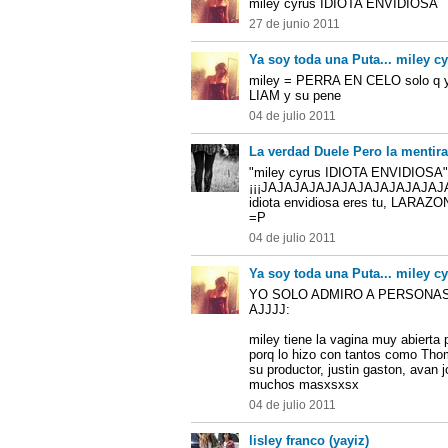
miley cyrus IDIOTA ENVIDIOSA
27 de junio 2011
Ya soy toda una Puta... miley
miley = PERRA EN CELO solo q ya
LIAM y su pene
04 de julio 2011
La verdad Duele Pero la mentir
"miley cyrus IDIOTA ENVIDIOSA"
¡¡¡JAJAJAJAJAJAJAJAJAJAJAJAJA
idiota envidiosa eres tu, LARA
=P
04 de julio 2011
Ya soy toda una Puta... miley
YO SOLO ADMIRO A PERSONA
AJJJJ:
miley tiene la vagina muy abierta 
porq lo hizo con tantos como Tho
su productor, justin gaston, avan 
muchos masxsxsx
04 de julio 2011
lisley franco (yayiz)