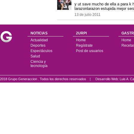
y ut save mucho de ella a para k 
larazonlarazon estupida mejor sera 
13 de julio 2011
NOTICIAS
2URPI
GASTR
Actualidad
Home
Home
Deportes
Regístrate
Receta
Espectáculos
Post de usuarios
Salud
Ciencia y
tecnología
2018 Grupo Generaccion . Todos los derechos reservados |
Desarrollo Web: Luis A.