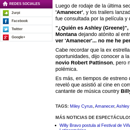
REDES SOCIALES
Luego de rodaje de la última se
'Amanecer'
, y los trailers lan
2urpi
fue consultada por la película 
Facebook
"¿Quién es Ashley (Greene)",
Twitter
Montana
dejando atónito al entr
Google+
ver 'Amanecer'... no me he p
Cabe recordar que la ex estrell
oportunidades, dijo conocer a la
novio Robert Pattinson
, pero 
polémica.
Es más, en tiempos de estreno
reveló que asistió al cine en co
cantante de música country
Bill
TAGS:
Miley Cyrus
,
Amanecer
,
Ashley
MÁS NOTICIAS DE ESPECTÁCULO
Willy Bravo postula al Festival de Vi