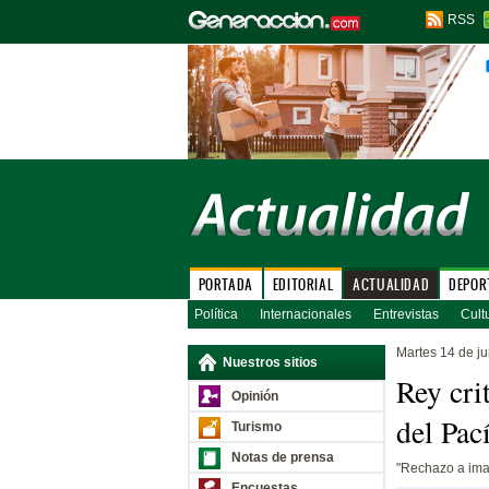
RSS
PORTADA
EDITORIAL
ACTUALIDAD
DEPOR
Política
Internacionales
Entrevistas
Cult
Martes 14 de ju
Nuestros sitios
Rey cri
Opinión
del Pací
Turismo
Notas de prensa
"Rechazo a image
Encuestas