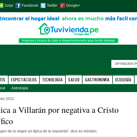
2urpi
Facebook
Twitter
Google+
TES
ESPECTÁCULOS
TECNOLOGÍA
SALUD
GASTRONOMÍA
ECOLOGÍA
ural
Astrología
nio 2011
tica a Villarán por negativa a Cristo
fico
n de la virgen es típica de la izquierda", dice ex ministro.