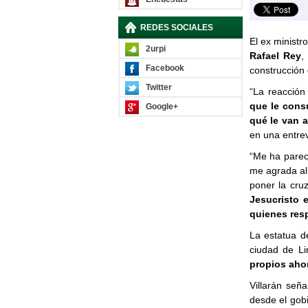
REDES SOCIALES
El ex ministr
2urpi
Rafael Rey
,
Facebook
construcción 
Twitter
“La reacción
que le consu
Google+
qué le van 
en una entre
“Me ha parec
me agrada al 
poner la cru
Jesucristo 
quienes res
La estatua 
ciudad de L
propios ahor
Villarán señ
desde el gob