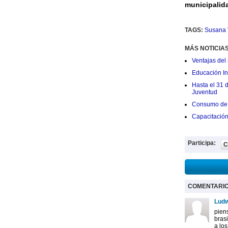
municipalida
TAGS:
Susana V
MÁS NOTICIA
Ventajas del 
Educación Ini
Hasta el 31 
Juventud
Consumo de 
Capacitació
Participa:
C
COMENTARI
Ludw
pien
brasi
a los