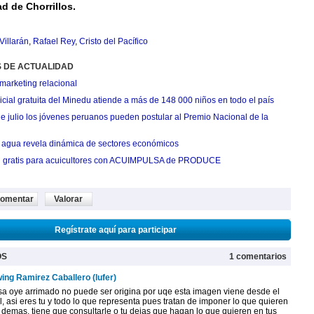
d de Chorrillos.
illarán
,
Rafael Rey
,
Cristo del Pacífico
S DE ACTUALIDAD
marketing relacional
cial gratuita del Minedu atiende a más de 148 000 niños en todo el país
de julio los jóvenes peruanos pueden postular al Premio Nacional de la
agua revela dinámica de sectores económicos
n gratis para acuicultores con ACUIMPULSA de PRODUCE
omentar
Valorar
Regístrate aquí para participar
OS
1 comentarios
ing Ramirez Caballero (lufer)
sa oye arrimado no puede ser origina por uqe esta imagen viene desde el
l, asi eres tu y todo lo que representa pues tratan de imponer lo que quieren
 demas, tiene que consultarle o tu dejas que hagan lo que quieren en tus