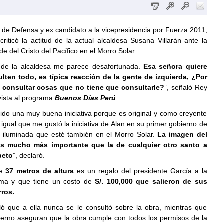
o de Defensa y ex candidato a la vicepresidencia por Fuerza 2011,
 criticó la actitud de la actual alcaldesa Susana Villarán ante la
de del Cristo del Pacífico en el Morro Solar.
 de la alcaldesa me parece desafortunada.
Esa señora quiere
lten todo, es típica reacción de la gente de izquierda, ¿Por
a consultar cosas que no tiene que consultarle?
”, señaló Rey
vista al programa
Buenos Días Perú
.
ido una muy buena iniciativa porque es original y como creyente
igual que me gustó la iniciativa de Alan en su primer gobierno de
z iluminada que esté también en el Morro Solar.
La imagen del
es mucho más importante que la de cualquier otro santo a
peto
”, declaró.
de
37 metros de altura
es un regalo del presidente García a la
ima y que tiene un costo de
S/. 100,000 que salieron de sus
ros.
aló que a ella nunca se le consultó sobre la obra, mientras que
ierno aseguran que la obra cumple con todos los permisos de la