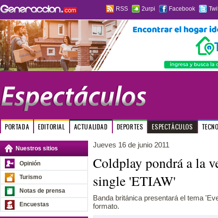
RSS
2urpi
Facebook
Twi
PORTADA
EDITORIAL
ACTUALIDAD
DEPORTES
ESPECTÁCULOS
TECN
Jueves 16 de junio 2011
Nuestros sitios
Coldplay pondrá a la 
Opinión
single 'ETIAW'
Turismo
Notas de prensa
Banda británica presentará el tema 'Eve
Encuestas
formato.