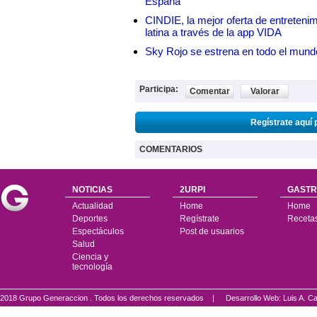
España
CINDIE, la mejor oferta de entretenim
latina a través de la app VIDA
Sky Rojo se estrena en todo el mund
Participa:
Comentar
Valorar
Regístrate aquí 
COMENTARIOS
NOTICIAS
2URPI
GASTR
Actualidad
Home
Home
Deportes
Regístrate
Receta
Espectáculos
Post de usuarios
Salud
Ciencia y
tecnología
2018 Grupo Generaccion . Todos los derechos reservados |
Desarrollo Web: Luis A.