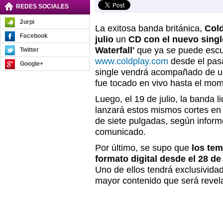
REDES SOCIALES
2urpi
La exitosa banda británica,
Col
Facebook
julio
un
CD con el nuevo singl
Waterfall'
que ya se puede esc
Twitter
www.coldplay.com
desde el pasa
Google+
single vendrá acompañado de u
fue tocado en vivo hasta el mo
Luego, el 19 de julio, la banda 
lanzará estos mismos cortes en u
de siete pulgadas, según inform
comunicado.
Por último, se supo que
los tem
formato digital desde el 28 de 
Uno de ellos tendrá exclusivida
mayor contenido que será revel