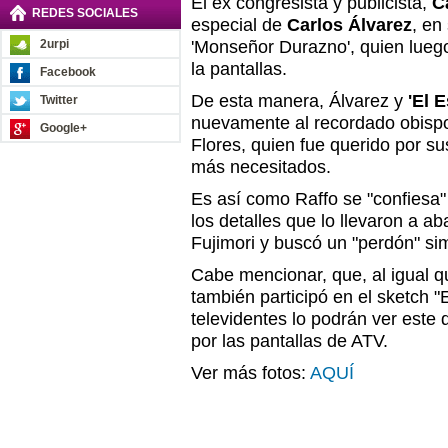
El ex congresista y publicista,
Ca
REDES SOCIALES
especial de
Carlos Álvarez
, en
2urpi
'Monseñor Durazno', quien lueg
la pantallas.
Facebook
De esta manera, Álvarez y
'El E
Twitter
nuevamente al recordado obispo
Google+
Flores, quien fue querido por su
más necesitados.
Es así como Raffo se "confiesa"
los detalles que lo llevaron a 
Fujimori y buscó un "perdón" si
Cabe mencionar, que, al igual 
también participó en el sketch "E
televidentes lo podrán ver este
por las pantallas de ATV.
Ver más fotos:
AQUÍ