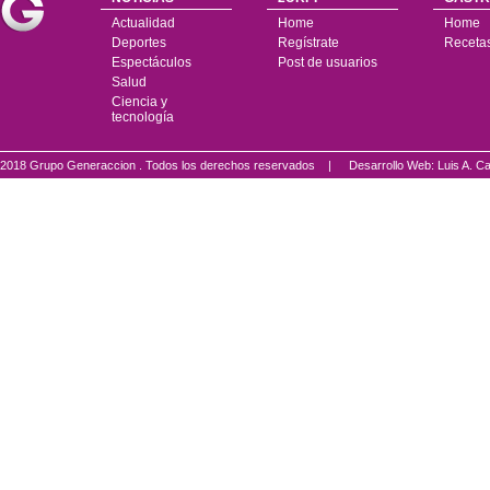
Actualidad
Home
Home
Deportes
Regístrate
Receta
Espectáculos
Post de usuarios
Salud
Ciencia y
tecnología
2018 Grupo Generaccion . Todos los derechos reservados |
Desarrollo Web: Luis A.