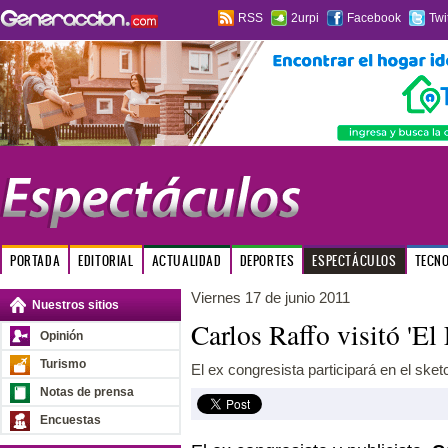
RSS
2urpi
Facebook
Twi
PORTADA
EDITORIAL
ACTUALIDAD
DEPORTES
ESPECTÁCULOS
TECN
Viernes 17 de junio 2011
Nuestros sitios
Carlos Raffo visitó 'El
Opinión
Turismo
El ex congresista participará en el ske
Notas de prensa
Encuestas