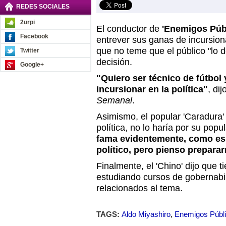
REDES SOCIALES
2urpi
El conductor de
'Enemigos Públ
Facebook
entrever sus ganas de incursiona
que no teme que el público "lo d
Twitter
decisión.
Google+
"Quiero ser técnico de fútbol
incursionar en la política"
, di
Semanal
.
Asimismo, el popular 'Caradura' 
política, no lo haría por su popu
fama evidentemente, como es e
político, pero pienso prepara
Finalmente, el 'Chino' dijo que t
estudiando cursos de gobernabi
relacionados al tema.
TAGS:
Aldo Miyashiro
,
Enemigos Públ