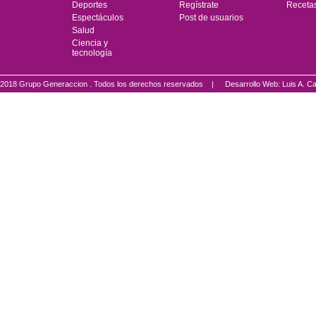
Deportes
Regístrate
Receta
Espectáculos
Post de usuarios
Salud
Ciencia y
tecnología
2018 Grupo Generaccion . Todos los derechos reservados |
Desarrollo Web: Luis A.