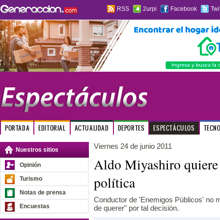
RSS
2urpi
Facebook
Twi
PORTADA
EDITORIAL
ACTUALIDAD
DEPORTES
ESPECTÁCULOS
TECN
Viernes 24 de junio 2011
Nuestros sitios
Aldo Miyashiro quiere 
Opinión
política
Turismo
Notas de prensa
Conductor de 'Enemigos Públicos' no mo
Encuestas
de querer" por tal decisión.