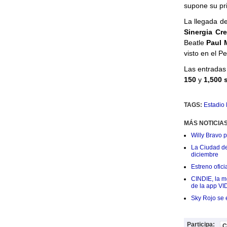
supone su pr
La llegada d
Sinergia Cre
Beatle
Paul 
visto en el Pe
Las entradas
150
y
1,500 
TAGS:
Estadio
MÁS NOTICIA
Willy Bravo 
La Ciudad de 
diciembre
Estreno ofic
CINDIE, la me
de la app VI
Sky Rojo se 
Participa:
C