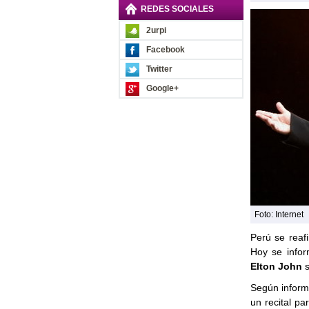
REDES SOCIALES
2urpi
Facebook
Twitter
Google+
Foto: Internet
Perú se reaf
Hoy se info
Elton John
s
Según informó
un recital p