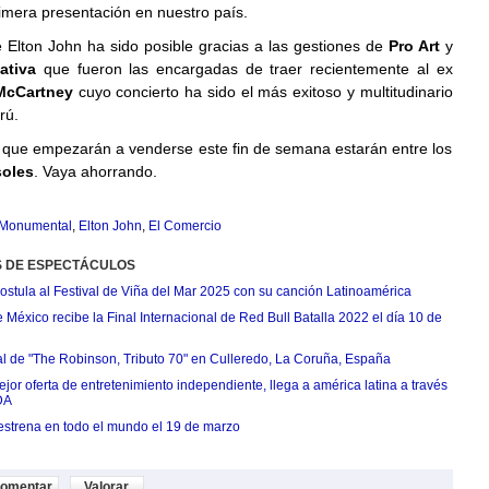
imera presentación en nuestro país.
e Elton John ha sido posible gracias a las gestiones de
Pro Art
y
ativa
que fueron las encargadas de traer recientemente al ex
McCartney
cuyo concierto ha sido el más exitoso y multitudinario
rú.
 que empezarán a venderse este fin de semana estarán entre los
soles
. Vaya ahorrando.
 Monumental
,
Elton John
,
El Comercio
S DE ESPECTÁCULOS
postula al Festival de Viña del Mar 2025 con su canción Latinoamérica
México recibe la Final Internacional de Red Bull Batalla 2022 el día 10 de
ial de "The Robinson, Tributo 70" en Culleredo, La Coruña, España
jor oferta de entretenimiento independiente, llega a américa latina a través
DA
estrena en todo el mundo el 19 de marzo
omentar
Valorar